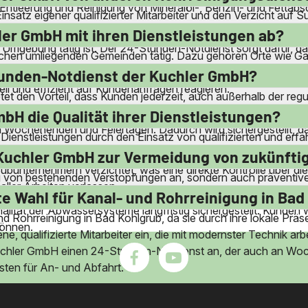
 Entleerung und Reinigung von Mineralöl-, Benzin- und Fettab
nsatz eigener qualifizierter Mitarbeiter und den Verzicht auf
erlässigkeit der Dienstleistungen garantieren. Zudem werden
er GmbH mit ihren Dienstleistungen ab?
 Umgebung tätig ist. Der 24-Stunden-Notdienst sorgt dafür, das
eichen umliegenden Gemeinden tätig. Dazu gehören Orte wie G
n ist flexibel und kann auch in anderen Gemeinden, Orten und
Stunden-Notdienst der Kuchler GmbH?
ll und effizient auf Kundenanfragen reagieren.
 den Vorteil, dass Kunden jederzeit, auch außerhalb der regul
 wichtig bei akuten Verstopfungen oder Wasserschäden, die so
bH die Qualität ihrer Dienstleistungen?
h Wochenenden und Feiertagen. Dadurch wird sichergestellt, da
 Dienstleistungen durch den Einsatz von qualifizierten und erfa
srüstung und Techniken, um eine effektive und schonende R
Kuchler GmbH zur Vermeidung von zukünfti
bunternehmern verzichtet, was eine direkte Kontrolle über die
ung von bestehenden Verstopfungen an, sondern auch prävent
aller Arbeiten verlassen.
inigungen und Inspektionen von Kanälen und Rohren. Durch d
e Wahl für Kanal- und Rohrreinigung in Bad
ität der Abwassersysteme langfristig sichergestellt. Kunden 
nd Rohrreinigung in Bad Kohlgrub, da sie durch ihre lokale Prä
können.
ne, qualifizierte Mitarbeiter ein, die mit modernster Technik ar
 Kuchler GmbH einen 24-Stunden-Notdienst an, der auch an Wo
sten für An- und Abfahrt.