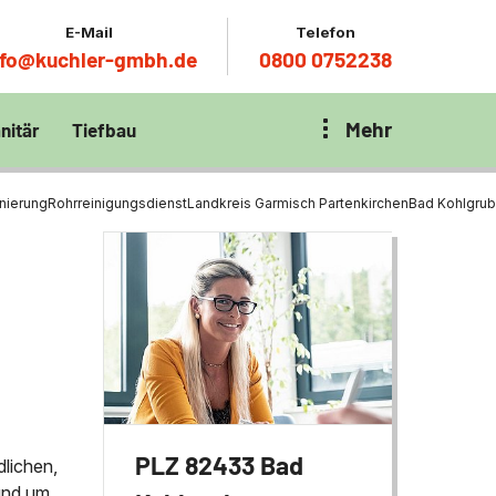
E-Mail
Telefon
nfo@kuchler-gmbh.de
0800 0752238
Mehr
nitär
Tiefbau
on Klärbecken
nitär
en per
anierung
Rohrreinigungsdienst
Landkreis Garmisch Partenkirchen
Bad Kohlgrub
en Zentrum München
wässerung
ür Tiefbau
ltebecken
ng
ces mit
chnik
t
PLZ 82433 Bad
dlichen,
rund um