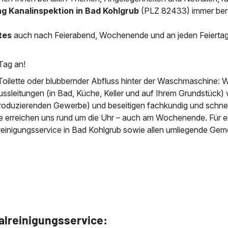
g Kanalinspektion in Bad Kohlgrub
(PLZ 82433) immer bere
News & Aktuelles
Zertifikate / Bestätigu
tes
auch nach Feierabend, Wochenende und an jeden Feierta
Tag an!
Toilette oder blubbernder Abfluss hinter der Waschmaschine: W
ussleitungen (in Bad, Küche, Keller und auf Ihrem Grundstück) 
roduzierenden Gewerbe) und beseitigen fachkundig und schnell
ie erreichen uns rund um die Uhr – auch am Wochenende. Für e
reinigungsservice in Bad Kohlgrub sowie allen umliegende Gem
alreinigungsservice: