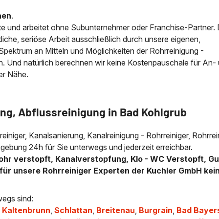
nen
.
e und arbeitet ohne Subunternehmer oder Franchise-Partner.
iche, seriöse Arbeit ausschließlich durch unsere eigenen,
e Spektrum an Mitteln und Möglichkeiten der Rohrreinigung -
n. Und natürlich berechnen wir keine Kostenpauschale für An-
der Nähe.
ng, Abflussreinigung in Bad Kohlgrub
lreiniger, Kanalsanierung, Kanalreinigung - Rohrreiniger, Rohrre
gebung 24h für Sie unterwegs und jederzeit erreichbar.
ohr verstopft, Kanalverstopfung, Klo - WC Verstopft, Gu
für unsere Rohrreiniger Experten der Kuchler GmbH kei
wegs sind:
,
Kaltenbrunn
,
Schlattan
,
Breitenau
,
Burgrain
,
Bad Bayer