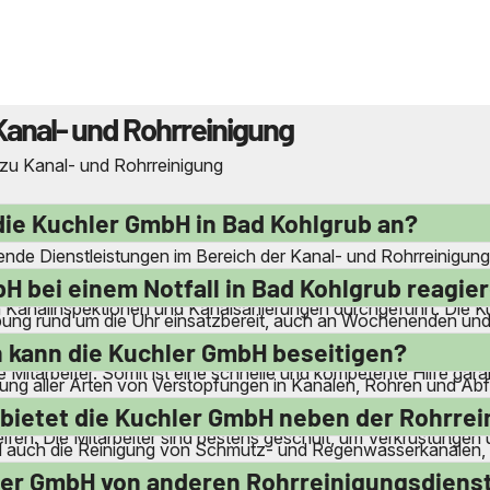
Kanal- und Rohrreinigung
 zu Kanal- und Rohrreinigung
die Kuchler GmbH in Bad Kohlgrub an?
nde Dienstleistungen im Bereich der Kanal- und Rohrreinigung
seitigung von Verstopfungen und Inkrustierungen. Das Unterne
H bei einem Notfall in Bad Kohlgrub reagie
 Kanalinspektionen und Kanalsanierungen durchgeführt. Die Ku
ung rund um die Uhr einsatzbereit, auch an Wochenenden und
otfälle wie verstopfte Toiletten oder Abflüsse zu beheben. Da
 kann die Kuchler GmbH beseitigen?
te Mitarbeiter. Somit ist eine schnelle und kompetente Hilfe garan
tigung aller Arten von Verstopfungen in Kanälen, Rohren und Ab
, Waschmaschinen und Spülmaschinen. Auch bei verstopften
bietet die Kuchler GmbH neben der Rohrrei
fen. Die Mitarbeiter sind bestens geschult, um Verkrustungen 
H auch die Reinigung von Schmutz- und Regenwasserkanälen, F
 zum öffentlichen Kanal gehören ebenfalls zum Leistungsspek
hler GmbH von anderen Rohrreinigungsdiens