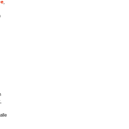
ee
,
n
n
,
alle