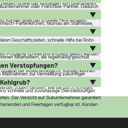
scheidern sowie das Absaugen von überfluteten
 Subunternehmer oder Franchise-Partner. Dadurch
 keine Kostenpauschalen für An- und Abfahrt
s Kunden jederzeit schnelle Hilfe erhalten.
armisch-Partenkirchen, Murnau am Staffelsee,
 Städten seine Dienstleistungen anbieten. Dank
ären Geschäftszeiten, schnelle Hilfe bei Rohr-
fortige Maßnahmen erfordern. Der Notdienst ist
ss Probleme schnell und effizient gelöst werden
hrenen Mitarbeitern, die regelmäßig geschult
einigung von Kanälen und Rohren zu
gen Verstopfungen?
 Qualität der Arbeit ermöglicht. Kunden können
ive Maßnahmen zur Vermeidung zukünftiger
ie Entfernung von Ablagerungen und die
 Kohlgrub?
werden zudem beraten, wie sie durch richtiges
senz schnelle und zuverlässige Dienstleistungen
beiten. Der Verzicht auf Subunternehmer garantiert
chenenden und Feiertagen verfügbar ist. Kunden