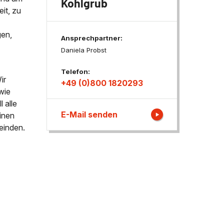
Kohlgrub
it, zu
ngen
gen,
Ansprechpartner:
Daniela Probst
Telefon:
ir
+49 (0)800 1820293
wie
 alle
E-Mail senden
inen
einden.