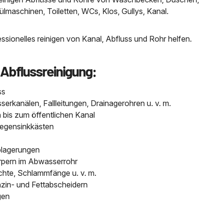
aschinen, Toiletten, WCs, Klos, Gullys, Kanal.
sionelles reinigen von Kanal, Abfluss und Rohr helfen.
 Abflussreinigung:
ss
kanälen, Fallleitungen, Drainagerohren u. v. m.
bis zum öffentlichen Kanal
Regensinkkästen
blagerungen
pern im Abwasserrohr
chte, Schlammfänge u. v. m.
nzin- und Fettabscheidern
gen