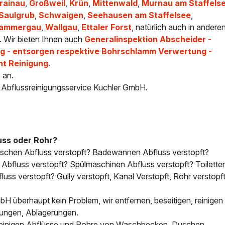
rainau
,
Großweil
,
Krün
,
Mittenwald
,
Murnau am Staffels
Saulgrub
,
Schwaigen
,
Seehausen am Staffelsee
,
rammergau
,
Wallgau
,
Ettaler Forst
, natürlich auch in andere
. Wir bieten Ihnen auch
Generalinspektion Abscheider -
 - entsorgen respektive Bohrschlamm Verwertung -
ht Reinigung
.
 an.
- Abflussreinigungsservice Kuchler GmbH.
uss oder Rohr?
uschen Abfluss verstopft? Badewannen Abfluss verstopft?
bfluss verstopft? Spülmaschinen Abfluss verstopft? Toilette
uss verstopft? Gully verstopft, Kanal Verstopft, Rohr verstopft
H überhaupt kein Problem, wir entfernen, beseitigen, reinigen 
tungen, Ablagerungen.
, reinigen Abflüsse und Rohre von Waschbecken, Duschen,