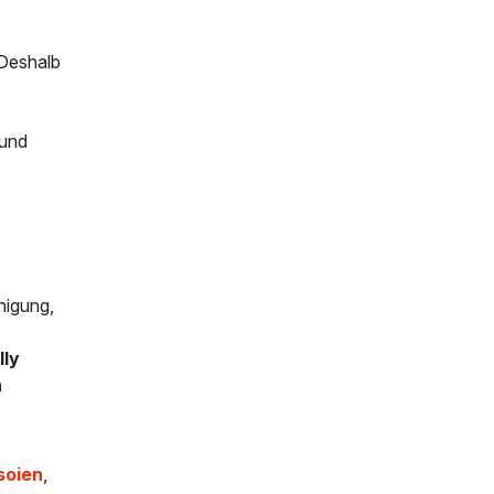
 Deshalb
 und
inigung,
lly
n
soien
,