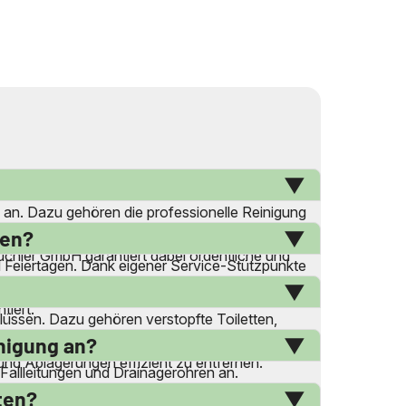
 an. Dazu gehören die professionelle Reinigung
hmen ist rund um die Uhr erreichbar und bietet
ren?
chler GmbH garantiert dabei ordentliche und
 Feiertagen. Dank eigener Service-Stützpunkte
 keine Subunternehmer eingesetzt werden, erfolgt
tiert.
flüssen. Dazu gehören verstopfte Toiletten,
 Gullys und allgemeinen Kanalverstopfungen
nigung an?
und Ablagerungen effizient zu entfernen.
allleitungen und Drainagerohren an.
trum. Darüber hinaus werden Putzschächte,
ten?