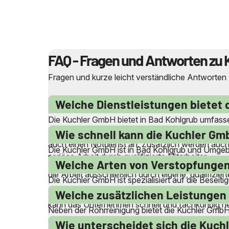
FAQ - Fragen und Antworten zu 
Fragen und kurze leicht verständliche Antworten
Welche Dienstleistungen bietet 
Die Kuchler GmbH bietet in Bad Kohlgrub umfasse
von Abwasser- und Abflussleitungen sowie die Be
Wie schnell kann die Kuchler Gmb
auch einen Notdienst an. Zusätzlich werden auch
Die Kuchler GmbH ist in Bad Kohlgrub und Umgeb
seriöse Arbeit durch qualifizierte Mitarbeiter.
kann das Unternehmen schnell vor Ort sein, um N
Welche Arten von Verstopfungen
die Arbeit ausschließlich durch eigene, qualifizier
Die Kuchler GmbH ist spezialisiert auf die Besei
Waschbecken, Duschen, Badewannen, Spülbecken
Welche zusätzlichen Leistungen 
kann das Unternehmen schnell und fachkundig hel
Neben der Rohrreinigung bietet die Kuchler Gmb
Wartungsreinigungen von Anschlussleitungen bis
Wie unterscheidet sich die Kuc