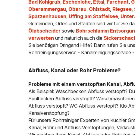
Bad Kohlgrub
,
Eschenlohe
,
Ettal
,
Farchant
,
G
Oberammergau
,
Oberau
,
Ohlstadt
,
Riegsee
,
Spatzenhausen
,
Uffing am Staffelsee
,
Unte
Gemeinden, Orten und Städten sind wir für Sie da
Ölabscheider
sowie
Bohrschlamm Entsorgung
verwerten
und natürlich auch die
Sickerschac
Sie benötigen Dringend Hilfe? Dann rufen Sie uns
Rohrreinigungsservice - Kanalreinigungsservice 
Abfluss, Kanal oder Rohr Probleme?
Probleme mit einem verstopften Kanal, Abfl
Als Beispiel: Waschbecken Abfluss verstopft? D
Spülbecken Abfluss verstopft? Waschmaschinen A
Abfluss verstopft? WC Abfluss verstopft? Klo Abfl
Kanalverstopfung?
Für unsere Rohrreiniger Experten von Kuchler Gmb
Kanal, Rohr und Abfluss Verstopfungen, Verkrus
Wir machen Ihren Kanal, Abfluss oder Rohr frei