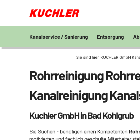
Kanalservice / Sanierung
Entsorgung
Ab
Kanalsanierung
Großprofilsanierung
Entsorgung und V
En
von Bohrschlamm
Sie sind hier :
KUCHLER GmbH Kanalsa
Wa
GFK - Schachtliner
Kanalreinigung
Chemisch physikal
Pr
Rohrreinigung Rohrre
Grubenentleerung
24h Notdienst
Behandlungsanlag
Unternehmen
Sa
Rohrreinigungsdienst
Wasserhaltung
Grubenentleerung
Fe
Kanalreinigung Kanal
Umpumpen
Saugwagen
Stellenangebote
Abfallzwischenlag
Kuchler GmbH in Bad Kohlgrub
Kontakt
Schießstandsanier
Geschosssandfan
Sie Suchen - benötigen einen Kompetenten
Rohr
motivierten und fachlich geschulte Mitarbeiter s