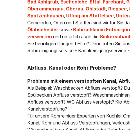
Bad Kohlgrub
,
Eschenlohe
,
Ettal
,
Farchant
,
G
Oberammergau
,
Oberau
,
Ohlstadt
,
Riegsee
,
Spatzenhausen
,
Uffing am Staffelsee
,
Unte
Gemeinden, Orten und Städten sind wir für Sie da
Ölabscheider
sowie
Bohrschlamm Entsorgung
verwerten
und natürlich auch die
Sickerschac
Sie benötigen Dringend Hilfe? Dann rufen Sie uns
Rohrreinigungsservice - Kanalreinigungsservice 
Abfluss, Kanal oder Rohr Probleme?
Probleme mit einem verstopften Kanal, Abfl
Als Beispiel: Waschbecken Abfluss verstopft? D
Spülbecken Abfluss verstopft? Waschmaschinen A
Abfluss verstopft? WC Abfluss verstopft? Klo Abfl
Kanalverstopfung?
Für unsere Rohrreiniger Experten von Kuchler Gmb
Kanal, Rohr und Abfluss Verstopfungen, Verkrus
Wir machen Ihren Kanal, Abfluss oder Rohr frei