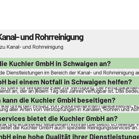
Kanal- und Rohrreinigung
 zu Kanal- und Rohrreinigung
die Kuchler GmbH in Schwaigen an?
 Dienstleistungen im Bereich der Kanal- und Rohrreinigung an
seitigung von Verstopfungen und Inkrustierungen. Darüber hi
H bei einem Notfall in Schwaigen helfen?
 steht für dringende Fälle zur Verfügung. Die Firma garantier
enst an, der an jedem Tag des Jahres verfügbar ist. Das bed
okalen Präsenz in Schwaigen und Umgebung sind sie in der Lage,
 kann die Kuchler GmbH beseitigen?
unkte ohne den Einsatz von Subunternehmern gewährleistet. K
tigung aller Arten von Verstopfungen in Kanälen, Rohren und Ab
flüsse von Wasch- und Spülmaschinen. Auch hartnäckige Ve
ervices bietet die Kuchler GmbH an?
nik und erfahrenen Mitarbeitern können sie selbst schwierige 
bietet die Kuchler GmbH auch spezielle Reinigungsservices a
e Entfernung von beton- und zementartigen Ablagerungen. S
bH eine hohe Qualität ihrer Dienstleistung