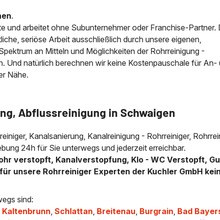
nen
.
e und arbeitet ohne Subunternehmer oder Franchise-Partner.
iche, seriöse Arbeit ausschließlich durch unsere eigenen,
e Spektrum an Mitteln und Möglichkeiten der Rohrreinigung -
n. Und natürlich berechnen wir keine Kostenpauschale für An-
der Nähe.
ung, Abflussreinigung in Schwaigen
lreiniger, Kanalsanierung, Kanalreinigung - Rohrreiniger, Rohrre
bung 24h für Sie unterwegs und jederzeit erreichbar.
ohr verstopft, Kanalverstopfung, Klo - WC Verstopft, Gu
für unsere Rohrreiniger Experten der Kuchler GmbH kei
wegs sind:
,
Kaltenbrunn
,
Schlattan
,
Breitenau
,
Burgrain
,
Bad Bayer