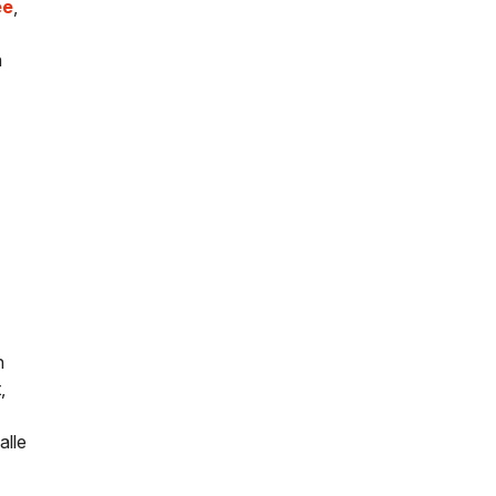
ee
,
n
n
,
alle