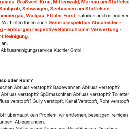
rainau
,
Großweil
,
Krün
,
Mittenwald
,
Murnau am Staffels
Saulgrub
,
Schwaigen
,
Seehausen am Staffelsee
,
rammergau
,
Wallgau
,
Ettaler Forst
, natürlich auch in andere
. Wir bieten Ihnen auch
Generalinspektion Abscheider -
 - entsorgen respektive Bohrschlamm Verwertung -
ht Reinigung
.
 an.
- Abflussreinigungsservice Kuchler GmbH.
uss oder Rohr?
uschen Abfluss verstopft? Badewannen Abfluss verstopft?
bfluss verstopft? Spülmaschinen Abfluss verstopft? Toilette
uss verstopft? Gully verstopft, Kanal Verstopft, Rohr verstopft
H überhaupt kein Problem, wir entfernen, beseitigen, reinigen 
tungen, Ablagerungen.
, reinigen Abflüsse und Rohre von Waschbecken, Duschen,