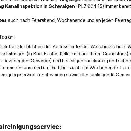
ng Kanalinspektion in Schwaigen
(PLZ 82445) immer bereit
News & Aktuelles
Zertifikate / Bestätigu
tes
auch nach Feierabend, Wochenende und an jeden Feierta
Tag an!
Toilette oder blubbernder Abfluss hinter der Waschmaschine: W
ussleitungen (in Bad, Küche, Keller und auf Ihrem Grundstück) 
roduzierenden Gewerbe) und beseitigen fachkundig und schnell
ie erreichen uns rund um die Uhr – auch am Wochenende. Für e
rreinigungsservice in Schwaigen sowie allen umliegende Gemei
alreinigungsservice: