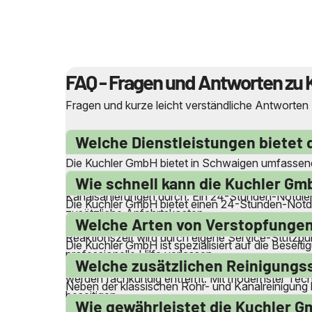
FAQ - Fragen und Antworten zu 
Fragen und kurze leicht verständliche Antworten
Welche Dienstleistungen bietet 
Die Kuchler GmbH bietet in Schwaigen umfassende
von Abwasser- und Abflussleitungen sowie die Be
Wie schnell kann die Kuchler Gmb
Kanalsanierungen durch. Ein 24-Stunden-Notdienst
Die Kuchler GmbH bietet einen 24-Stunden-Notdi
zusätzliche Anfahrtskosten.
Feiertagen schnell reagieren können. Dank ihrer l
Welche Arten von Verstopfungen
Reaktionszeit wird durch eigene Service-Stützp
Die Kuchler GmbH ist spezialisiert auf die Besei
professionelle Hilfe verlassen.
Waschbecken, Duschen und Badewannen sowie Ab
Welche zusätzlichen Reinigungss
werden fachkundig entfernt. Mit modernster Tech
Neben der klassischen Rohr- und Kanalreinigung 
beseitigen.
Kanälen, Schächten und Schlammfängen sowie di
Wie gewährleistet die Kuchler Gm