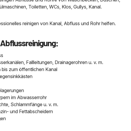
aschinen, Toiletten, WCs, Klos, Gullys, Kanal.
sionelles reinigen von Kanal, Abfluss und Rohr helfen.
 Abflussreinigung:
ss
kanälen, Fallleitungen, Drainagerohren u. v. m.
bis zum öffentlichen Kanal
Regensinkkästen
blagerungen
pern im Abwasserrohr
chte, Schlammfänge u. v. m.
nzin- und Fettabscheidern
gen