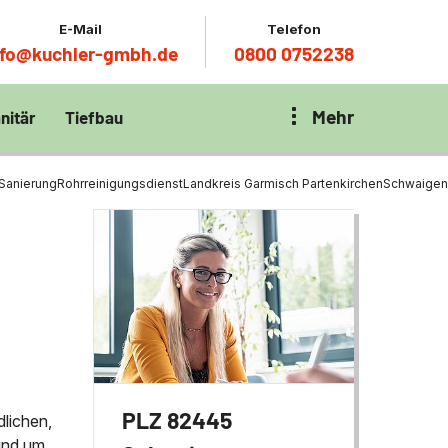
E-Mail
Telefon
nfo@kuchler-gmbh.de
0800 0752238
Mehr
nitär
Tiefbau
on Klärbecken
nitär
en per
 Sanierung
Rohrreinigungsdienst
Landkreis Garmisch Partenkirchen
Schwaigen
en Zentrum München
wässerung
ür Tiefbau
ltebecken
ng
ces mit
chnik
t
PLZ 82445
dlichen,
rund um