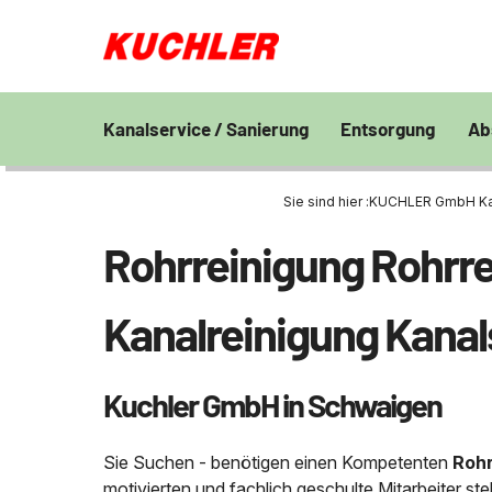
Kanalservice / Sanierung
Entsorgung
Ab
Kanalsanierung
Großprofilsanierung
Entsorgung und V
En
von Bohrschlamm
Sie sind hier :
KUCHLER GmbH Kana
Wa
GFK - Schachtliner
Kanalreinigung
Chemisch physikal
Pr
Rohrreinigung Rohrre
Grubenentleerung
24h Notdienst
Behandlungsanlag
Unternehmen
Sa
Rohrreinigungsdienst
Wasserhaltung
Grubenentleerung
Fe
Kanalreinigung Kana
Umpumpen
Saugwagen
Stellenangebote
Abfallzwischenlag
Kuchler GmbH in Schwaigen
Kontakt
Schießstandsanier
Geschosssandfan
Sie Suchen - benötigen einen Kompetenten
Rohr
motivierten und fachlich geschulte Mitarbeiter s