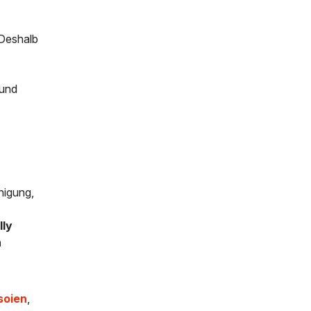
 Deshalb
 und
inigung,
lly
n
soien
,