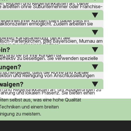
en, Rigolen und Regensinkkästen an. Diese
. Sie arbeiten ohne Subunternehmer oder Franchise-
um eine effektive Reinigung und Inspektion zu
iedenheit ihrer Kunden steht dabei stets im
aktionszeiten ermöglicht. Zudem arbeiten sie
 einen umfassenden 24-Stunden-Notdienst ohne
mplexen Kanalsanierung, deckt alle
misch-Partenkirchen, Bad Bayersoien, Murnau am
inem zuverlässigen Partner.
au aktiv. Ihre regionale Präsenz ermöglicht es
ein?
n sind sie für ihre Kunden da.
fektiv zu beseitigen. Sie verwenden spezielle
 und zementartigen Ablagerungen gehört zu
fungen?
 sichergestellt, dass die Rohre und Kanäle
ektion und Reinigung von Anschlussleitungen
Kunden auch hinsichtlich der richtigen Nutzung
hwaigen?
en und Regensinkkästen an, um Ablagerungen zu
ahrung und lokalen Präsenz. Sie bieten einen
.
beiten selbst aus, was eine hohe Qualität
n Techniken und einem breiten
inigung zu meistern.