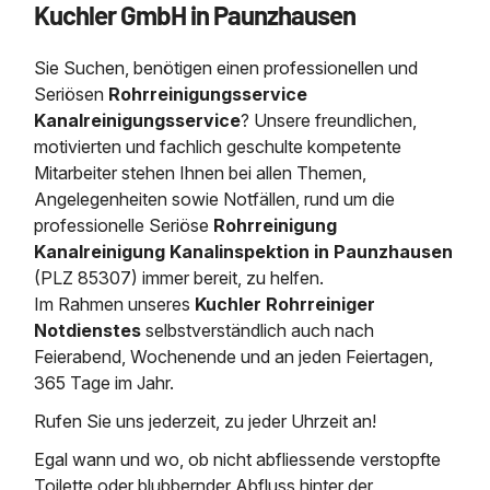
Kuchler GmbH in Paunzhausen
Saugbagger / Luftförderanlage
Entleerung und Reinigung 
Kanalreinigung
Fettabscheider Entleerun
Zertifikate / Bestätigunge
Saugbagger für Tiefbau m
Regenrückhaltebecken
Entsorgung
Kanalinspektion
Sie Suchen, benötigen einen professionellen und
Saugbagger und Pumpen z
Grubenentleerung und Sa
Heizung / Sanitär
Fermenter-Entleerung
Seriösen
Rohrreinigungsservice
Grubenentleerung
Kanalreinigungsservice
? Unsere freundlichen,
Sickerschacht Reinigung
Regenrückhaltebecken
motivierten und fachlich geschulte kompetente
24h Notdienst
Entschlammung
Tiefbau
Mitarbeiter stehen Ihnen bei allen Themen,
Abfallzwischenlager
Kosten Preise
Angelegenheiten sowie Notfällen, rund um die
Trockensaugen von Filtera
Austausch von Biofilterma
etc.
professionelle
Seriöse
Rohrreinigung
Unternehmen
Rohrreinigungsdienst
Kanalreinigung Kanalinspektion in Paunzhausen
Schießstandsanierung -
Weitere Services mit Luft
(PLZ 85307) immer bereit, zu helfen.
Geschosssandfang
Wasserhaltung Umpumpe
Im Rahmen unseres
Kuchler Rohrreiniger
Stellenangebote
Mobile Schlamm-Entwäss
Notdienstes
selbstverständlich auch nach
Dükerreinigung Beckenrei
Feierabend, Wochenende und an jeden Feiertagen,
365 Tage im Jahr.
Kontakt
Rufen Sie uns jederzeit, zu jeder Uhrzeit an!
Egal wann und wo, ob nicht abfliessende verstopfte
Toilette oder blubbernder Abfluss hinter der