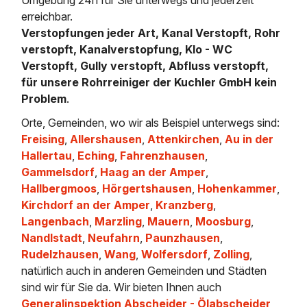
erreichbar.
Verstopfungen jeder Art, Kanal Verstopft, Rohr
verstopft, Kanalverstopfung, Klo - WC
Verstopft, Gully verstopft, Abfluss verstopft,
für unsere Rohrreiniger der Kuchler GmbH kein
Problem
.
Orte, Gemeinden, wo wir als Beispiel unterwegs sind:
Freising
,
Allershausen
,
Attenkirchen
,
Au in der
Hallertau
,
Eching
,
Fahrenzhausen
,
Gammelsdorf
,
Haag an der Amper
,
Hallbergmoos
,
Hörgertshausen
,
Hohenkammer
,
Kirchdorf an der Amper
,
Kranzberg
,
Langenbach
,
Marzling
,
Mauern
,
Moosburg
,
Nandlstadt
,
Neufahrn
,
Paunzhausen
,
Rudelzhausen
,
Wang
,
Wolfersdorf
,
Zolling
,
natürlich auch in anderen Gemeinden und Städten
sind wir für Sie da. Wir bieten Ihnen auch
Generalinspektion Abscheider - Ölabscheider