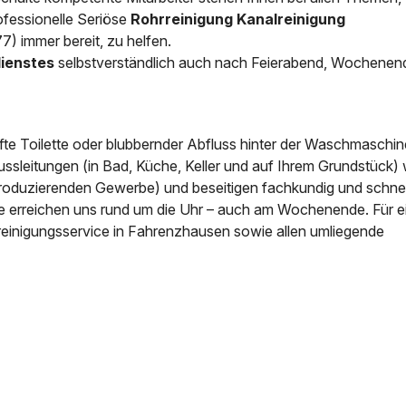
fessionelle
Seriöse
Rohrreinigung Kanalreinigung
News & Aktuelles
) immer bereit, zu helfen.
Zertifikate / Bestätigu
dienstes
selbstverständlich auch nach Feierabend, Wochenen
fte Toilette oder blubbernder Abfluss hinter der Waschmaschin
ussleitungen (in Bad, Küche, Keller und auf Ihrem Grundstück) 
roduzierenden Gewerbe) und beseitigen fachkundig und schnell
ie erreichen uns rund um die Uhr – auch am Wochenende. Für e
reinigungsservice in Fahrenzhausen sowie allen umliegende