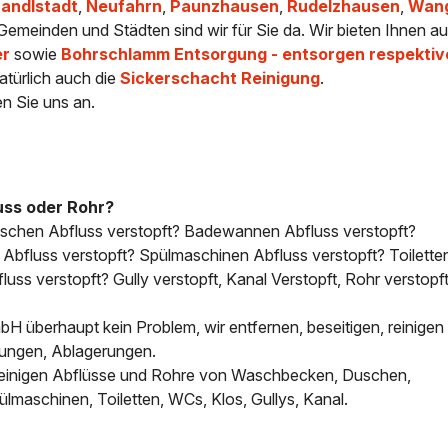
andlstadt
,
Neufahrn
,
Paunzhausen
,
Rudelzhausen
,
Wan
 Gemeinden und Städten sind wir für Sie da. Wir bieten Ihnen a
er
sowie
Bohrschlamm Entsorgung - entsorgen respektiv
atürlich auch die
Sickerschacht Reinigung
.
en Sie uns an.
uss oder Rohr?
uschen Abfluss verstopft? Badewannen Abfluss verstopft?
bfluss verstopft? Spülmaschinen Abfluss verstopft? Toilette
uss verstopft? Gully verstopft, Kanal Verstopft, Rohr verstopft
H überhaupt kein Problem, wir entfernen, beseitigen, reinigen 
tungen, Ablagerungen.
, reinigen Abflüsse und Rohre von Waschbecken, Duschen,
aschinen, Toiletten, WCs, Klos, Gullys, Kanal.