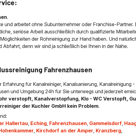
rvice:
nen
.
e und arbeitet ohne Subunternehmer oder Franchise-Partner.
che, seriöse Arbeit ausschließlich durch qualifizierte Mitarbeit
 Möglichkeiten der Rohrreinigung zur Hand haben. Und natürlic
bfahrt, denn wir sind ja schließlich bei Ihnen in der Nähe.
flussreinigung Fahrenzhausen
er Erfahrung für Kanalreiniger, Kanalsanierung, Kanalreinigung -
ausen und Umgebung 24h für Sie unterwegs und jederzeit erreic
ohr verstopft, Kanalverstopfung, Klo - WC Verstopft, Gu
hrreiniger der Kuchler GmbH kein Problem
.
ind:
er Hallertau
,
Eching
,
Fahrenzhausen
,
Gammelsdorf
,
Haag
Hohenkammer
,
Kirchdorf an der Amper
,
Kranzberg
,