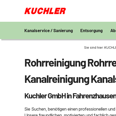
Kanalservice / Sanierung
Entsorgung
Ab
Kanalsanierung
Großprofilsanierung
Entsorgung und V
En
von Bohrschlamm
Sie sind hier :
KUCHLER
Wa
GFK - Schachtliner
Kanalreinigung
Chemisch physikal
Pr
Rohrreinigung Rohrre
Grubenentleerung
24h Notdienst
Behandlungsanlag
Unternehmen
Sa
Rohrreinigungsdienst
Wasserhaltung
Grubenentleerung
Fe
Kanalreinigung Kanal
Umpumpen
Saugwagen
Stellenangebote
Abfallzwischenlag
Kuchler GmbH in Fahrenzhause
Kontakt
Schießstandsanier
Geschosssandfan
Sie Suchen, benötigen einen professionellen und
Unsere freundlichen, motivierten und fachlich ge