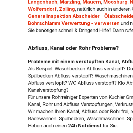
Langenbach
,
Marzling
,
Mauern
,
Moosburg
,
N
Wolfersdorf
,
Zolling
, natürlich auch in anderen
Generalinspektion Abscheider - Ölabscheid
Bohrschlamm Verwertung - verwerten
und n
Sie benötigen schnell & Dringend Hilfe? Dann ruf
Abfluss, Kanal oder Rohr Probleme?
Probleme mit einem verstopften Kanal, Abfl
Als Beispiel: Waschbecken Abfluss verstopft? D
Spülbecken Abfluss verstopft? Waschmaschinen A
Abfluss verstopft? WC Abfluss verstopft? Klo Abfl
Kanalverstopfung?
Für unsere Rohrreiniger Experten von Kuchler Gmb
Kanal, Rohr und Abfluss Verstopfungen, Verkrus
Wir machen Ihren Kanal, Abfluss oder Rohr frei
Badewannen, Spülbecken, Waschmaschinen, Spülm
Haben auch einen
24h Notdienst
für Sie.