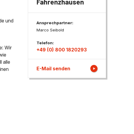
Fahrenzhausen
ngen
de und
Ansprechpartner:
Marco Seibold
Telefon:
e: Wir
+49 (0) 800 1820293
wie
 alle
E-Mail senden
inen