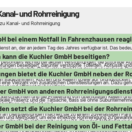
Kanal- und Rohrreinigung
 zu Kanal- und Rohrreinigung
bH bei einem Notfall in Fahrenzhausen reag
enst an, der an jedem Tag des Jahres verfügbar ist. Das bed
n. Dank ihrer lokalen Präsenz in Fahrenzhausen und den umlie
 kann die Kuchler GmbH beseitigen?
 ist besonders wichtig bei akuten Verstopfungen, die sofortige
ungen beseitigen, darunter verstopfte Toiletten, Abflüsse und 
stützung erhalten. Die Kuchler GmbH ist darauf spezialisiert, 
ruckrohrleitungen zu lösen. Auch hartnäckige Inkrustierunge
ungen bietet die Kuchler GmbH neben der R
n in Badezimmern, Küchen und Kellern sowie auf Grundstücken.
 eine Vielzahl von zusätzlichen Dienstleistungen an. Dazu geh
ell und effizient zu beseitigen.
ren auch Generalinspektionen von Abscheidern durch und biet
ler GmbH von anderen Rohrreinigungsdienst
ckerschächten und die Entleerung von überfluteten Kellern u
lokale Präsenz und die Tatsache, dass sie ohne Subunternehmer
Rohrpflege abgedeckt sind.
 Mitarbeitern durchgeführt werden. Sie berechnen keine Anfahrts
n setzt die Kuchler GmbH bei der Rohrrein
um an Dienstleistungen machen sie zu einem zuverlässigen Part
en und Methoden, um eine effektive Rohrreinigung zu gewähr
re schnelle Reaktionszeit und der 24-Stunden-Notdienst sind w
ern. Sie verwenden spezielle Geräte, um beton- und zementar
er GmbH bei der Reinigung von Öl- und Fett
sowie Drainagerohren gehört zu ihrem Leistungsspektrum. Die