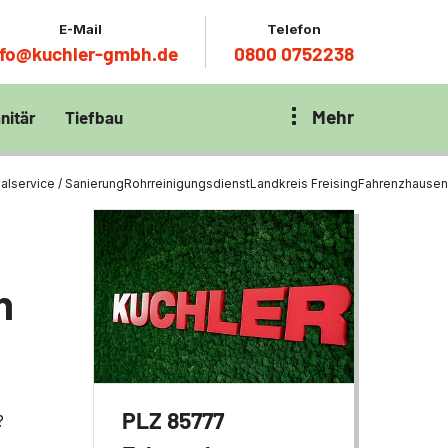
E-Mail
Telefon
nfo@kuchler-gmbh.de
0800 0752238
Mehr
nitär
Tiefbau
on Klärbecken
nitär
en per
alservice / Sanierung
Rohrreinigungsdienst
Landkreis Freising
Fahrenzhausen
en Zentrum München
wässerung
ür Tiefbau
n
ltebecken
ng
ces mit
chnik
t
PLZ 85777
?