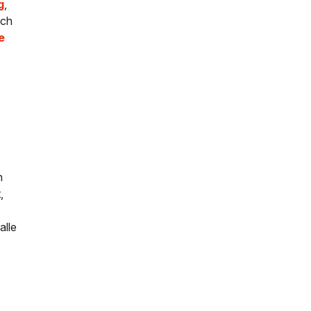
g
,
uch
e
n
,
alle