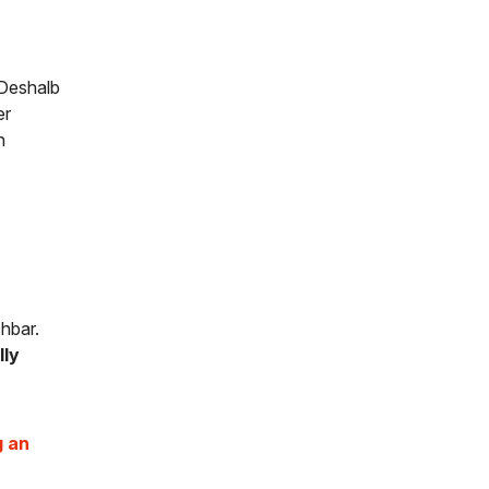
 Deshalb
er
h
hbar.
lly
 an