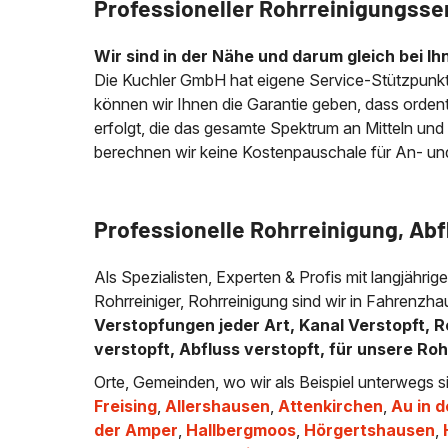
Professioneller Rohrreinigungsse
Wir sind in der Nähe und darum gleich bei Ih
Die Kuchler GmbH hat eigene Service-Stützpunkt
können wir Ihnen die Garantie geben, dass ordentli
erfolgt, die das gesamte Spektrum an Mitteln und
berechnen wir keine Kostenpauschale für An- und A
Professionelle Rohrreinigung, Ab
Als Spezialisten, Experten & Profis mit langjährig
Rohrreiniger, Rohrreinigung sind wir in Fahrenzh
Verstopfungen jeder Art, Kanal Verstopft, R
verstopft, Abfluss verstopft, für unsere Ro
Orte, Gemeinden, wo wir als Beispiel unterwegs s
Freising
,
Allershausen
,
Attenkirchen
,
Au in d
der Amper
,
Hallbergmoos
,
Hörgertshausen
,