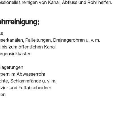
sionelles reinigen von Kanal, Abfluss und Rohr helfen.
ohrreinigung:
ss
kanälen, Fallleitungen, Drainagerohren u. v. m.
bis zum öffentlichen Kanal
Regensinkkästen
blagerungen
pern im Abwasserrohr
chte, Schlammfänge u. v. m.
nzin- und Fettabscheidern
gen