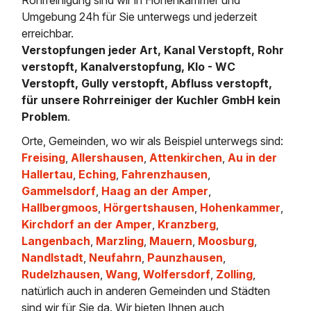
Umgebung 24h für Sie unterwegs und jederzeit
erreichbar.
Verstopfungen jeder Art, Kanal Verstopft, Rohr
verstopft, Kanalverstopfung, Klo - WC
Verstopft, Gully verstopft, Abfluss verstopft,
für unsere Rohrreiniger der Kuchler GmbH kein
Problem
.
Orte, Gemeinden, wo wir als Beispiel unterwegs sind:
Freising
,
Allershausen
,
Attenkirchen
,
Au in der
Hallertau
,
Eching
,
Fahrenzhausen
,
Gammelsdorf
,
Haag an der Amper
,
Hallbergmoos
,
Hörgertshausen
,
Hohenkammer
,
Kirchdorf an der Amper
,
Kranzberg
,
Langenbach
,
Marzling
,
Mauern
,
Moosburg
,
Nandlstadt
,
Neufahrn
,
Paunzhausen
,
Rudelzhausen
,
Wang
,
Wolfersdorf
,
Zolling
,
natürlich auch in anderen Gemeinden und Städten
sind wir für Sie da. Wir bieten Ihnen auch