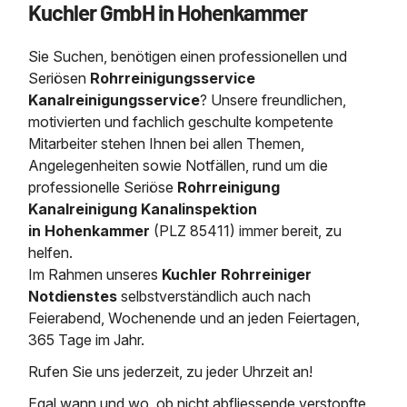
Kuchler GmbH in Hohenkammer
Saugbagger / Luftförderanlage
Entleerung und Reinigung 
Kanalreinigung
Fettabscheider Entleerun
Zertifikate / Bestätigunge
Saugbagger für Tiefbau m
Regenrückhaltebecken
Entsorgung
Kanalinspektion
Sie Suchen, benötigen einen professionellen und
Saugbagger und Pumpen z
Grubenentleerung und Sa
Heizung / Sanitär
Fermenter-Entleerung
Seriösen
Rohrreinigungsservice
Grubenentleerung
Kanalreinigungsservice
? Unsere freundlichen,
Sickerschacht Reinigung
Regenrückhaltebecken
motivierten und fachlich geschulte kompetente
24h Notdienst
Entschlammung
Tiefbau
Mitarbeiter stehen Ihnen bei allen Themen,
Abfallzwischenlager
Kosten Preise
Angelegenheiten sowie Notfällen, rund um die
Trockensaugen von Filtera
Austausch von Biofilterma
etc.
professionelle
Seriöse
Rohrreinigung
Unternehmen
Rohrreinigungsdienst
Kanalreinigung Kanalinspektion
Schießstandsanierung -
Weitere Services mit Luft
in Hohenkammer
(PLZ 85411) immer bereit, zu
Geschosssandfang
Wasserhaltung Umpumpe
helfen.
Stellenangebote
Mobile Schlamm-Entwäss
Im Rahmen unseres
Kuchler Rohrreiniger
Dükerreinigung Beckenrei
Notdienstes
selbstverständlich auch nach
Feierabend, Wochenende und an jeden Feiertagen,
Kontakt
365 Tage im Jahr.
Rufen Sie uns jederzeit, zu jeder Uhrzeit an!
Egal wann und wo, ob nicht abfliessende verstopfte