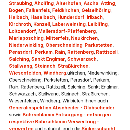
Straubing
,
Aholfing
,
Aiterhofen
,
Ascha
,
Atting
,
Bogen
,
Falkenfels
,
Feldkirchen
,
Geiselhöring
,
Haibach
,
Haselbach
,
Hunderdorf
,
Irlbach
,
Kirchroth
,
Konzell
,
Laberweinting
,
Leiblfing
,
Loitzendorf
,
Mallersdorf-Pfaffenberg
,
Mariaposching
,
Mitterfels
,
Neukirchen
,
Niederwinkling
,
Oberschneiding
,
Parkstetten
,
Perasdorf
,
Perkam
,
Rain
,
Rattenberg
,
Rattiszell
,
Salching
,
Sankt Englmar
,
Schwarzach
,
Stallwang
,
Steinach
,
Straßkirchen
,
Wiesenfelden
,
Windberg
.ukirchen, Niederwinkling,
Oberschneiding, Parkstetten, Perasdorf, Perkam,
Rain, Rattenberg, Rattiszell, Salching, Sankt Englmar,
Schwarzach, Stallwang, Steinach, Straßkirchen,
Wiesenfelden, Windberg. Wir bieten Ihnen auch
Generalinspektion Abscheider - Ölabscheider
sowie
Bohrschlamm Entsorgung - entsorgen
respektive Bohrschlamm Verwertung -
verwerten
und natürlich auch die
Sickerschacht