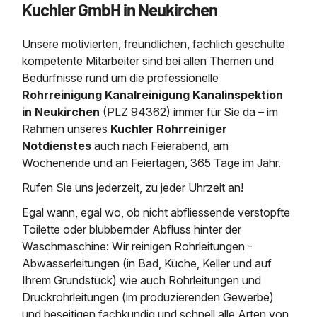
Kuchler GmbH in Neukirchen
Saugbagger / Luftförderanlage
Entleerung und Reinigung 
Kanalreinigung
Fettabscheider Entleerun
Zertifikate / Bestätigunge
Saugbagger für Tiefbau m
Regenrückhaltebecken
Entsorgung
Kanalinspektion
Unsere motivierten, freundlichen, fachlich geschulte
Saugbagger und Pumpen z
Grubenentleerung und Sa
Heizung / Sanitär
Fermenter-Entleerung
kompetente Mitarbeiter sind bei allen Themen und
Grubenentleerung
Bedürfnisse rund um die professionelle
Sickerschacht Reinigung
Regenrückhaltebecken
Rohrreinigung Kanalreinigung Kanalinspektion
24h Notdienst
Entschlammung
Tiefbau
in Neukirchen
(PLZ 94362) immer für Sie da – im
Abfallzwischenlager
Kosten Preise
Rahmen unseres
Kuchler Rohrreiniger
Trockensaugen von Filtera
Austausch von Biofilterma
etc.
Notdienstes
auch nach Feierabend, am
Unternehmen
Rohrreinigungsdienst
Wochenende und an Feiertagen, 365 Tage im Jahr.
Schießstandsanierung -
Weitere Services mit Luft
Geschosssandfang
Wasserhaltung Umpumpe
Rufen Sie uns jederzeit, zu jeder Uhrzeit an!
Stellenangebote
Egal wann, egal wo, ob nicht abfliessende verstopfte
Mobile Schlamm-Entwäss
Dükerreinigung Beckenrei
Toilette oder blubbernder Abfluss hinter der
Waschmaschine: Wir reinigen Rohrleitungen -
Kontakt
Abwasserleitungen (in Bad, Küche, Keller und auf
Ihrem Grundstück) wie auch Rohrleitungen und
Druckrohrleitungen (im produzierenden Gewerbe)
und beseitigen fachkundig und schnell alle Arten von