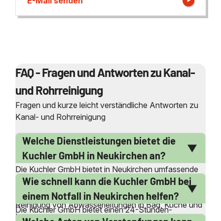
E-Mail senden
FAQ - Fragen und Antworten zu Kanal-
und Rohrreinigung
Fragen und kurze leicht verständliche Antworten zu
Kanal- und Rohrreinigung
Welche Dienstleistungen bietet die
Kuchler GmbH in Neukirchen an?
Die Kuchler GmbH bietet in Neukirchen umfassende
Wie schnell kann die Kuchler GmbH bei
Dienstleistungen rund um die Kanal- und
Rohrreinigung an. Dazu gehören die professionelle
einem Notfall in Neukirchen helfen?
Reinigung von Abwasserleitungen in Bad, Küche und
Die Kuchler GmbH bietet einen 24-Stunden-
Keller sowie die Beseitigung von Verstopfungen und