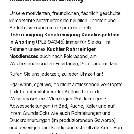
Saugbagger / Luftförderanlage
Entleerung und Reinigung 
Kanalreinigung
Fettabscheider Entleerun
Zertifikate / Bestätigunge
Saugbagger für Tiefbau m
Regenrückhaltebecken
Entsorgung
Unsere motivierten, freundlichen, fachlich geschulte
Kanalinspektion
Saugbagger und Pumpen z
kompetente Mitarbeiter sind bei allen Themen und
Grubenentleerung und Sa
Heizung / Sanitär
Fermenter-Entleerung
Bedürfnisse rund um die professionelle
Grubenentleerung
Rohrreinigung Kanalreinigung Kanalinspektion
Sickerschacht Reinigung
Regenrückhaltebecken
24h Notdienst
in Aholfing
(PLZ 94345) immer für Sie da – im
Entschlammung
Tiefbau
Abfallzwischenlager
Rahmen unseres
Kuchler Rohrreiniger
Kosten Preise
Trockensaugen von Filtera
Notdienstes
auch nach Feierabend, am
Austausch von Biofilterma
etc.
Wochenende und an Feiertagen, 365 Tage im Jahr.
Unternehmen
Rohrreinigungsdienst
Schießstandsanierung -
Weitere Services mit Luft
Rufen Sie uns jederzeit, zu jeder Uhrzeit an!
Geschosssandfang
Wasserhaltung Umpumpe
Egal wann, egal wo, ob nicht abfliessende verstopfte
Stellenangebote
Mobile Schlamm-Entwäss
Dükerreinigung Beckenrei
Toilette oder blubbernder Abfluss hinter der
Waschmaschine: Wir reinigen Rohrleitungen -
Kontakt
Abwasserleitungen (in Bad, Küche, Keller und auf
Ihrem Grundstück) wie auch Rohrleitungen und
Druckrohrleitungen (im produzierenden Gewerbe)
und beseitigen fachkundig und schnell alle Arten von