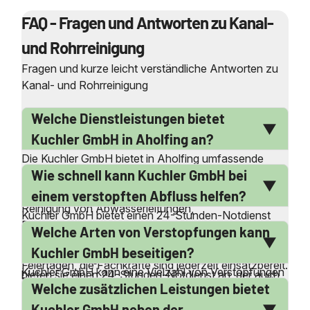
FAQ - Fragen und Antworten zu Kanal-
und Rohrreinigung
Fragen und kurze leicht verständliche Antworten zu
Kanal- und Rohrreinigung
Welche Dienstleistungen bietet
Kuchler GmbH in Aholfing an?
Die Kuchler GmbH bietet in Aholfing umfassende
Wie schnell kann Kuchler GmbH bei
Dienstleistungen rund um die Kanal- und
Rohrreinigung an. Dazu gehören die professionelle
einem verstopften Abfluss helfen?
Reinigung von Abwasserleitungen,
Kuchler GmbH bietet einen 24-Stunden-Notdienst
Druckrohrleitungen und die Beseitigung von
Welche Arten von Verstopfungen kann
an, der es ermöglicht, schnell auf Notfälle zu
Verstopfungen. Auch die Kanalinspektion und
reagieren. Egal ob an Werktagen, Wochenenden oder
Kuchler GmbH beseitigen?
Kanalsanierung zählen zu ihrem Portfolio. Zusätzlich
Feiertagen, die Fachkräfte sind jederzeit einsatzbereit.
Kuchler GmbH kann eine Vielzahl von Verstopfungen
bieten sie einen 24-Stunden-Notdienst an, der auch
Dank ihrer lokalen Präsenz in Aholfing und
Welche zusätzlichen Leistungen bietet
beseitigen, darunter verstopfte Toiletten,
an Wochenenden und Feiertagen verfügbar ist. Die
Umgebung können sie in der Regel sehr schnell vor
Waschbecken, Duschen und Spülbecken. Auch bei
Firma ist in der Lage, alle Arten von Verstopfungen
Kuchler GmbH neben der