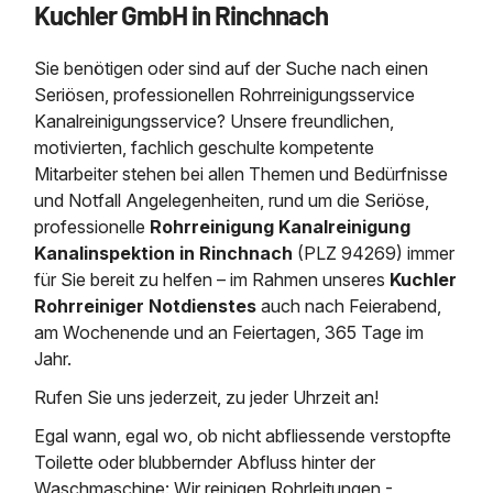
Kuchler GmbH in Rinchnach
Saugbagger / Luftförderanlage
Entleerung und Reinigung 
Kanalreinigung
Fettabscheider Entleerun
Zertifikate / Bestätigunge
Saugbagger für Tiefbau m
Regenrückhaltebecken
Entsorgung
Kanalinspektion
Sie benötigen oder sind auf der Suche nach einen
Saugbagger und Pumpen z
Grubenentleerung und Sa
Heizung / Sanitär
Fermenter-Entleerung
Seriösen, professionellen Rohrreinigungsservice
Grubenentleerung
Kanalreinigungsservice? Unsere freundlichen,
Sickerschacht Reinigung
Regenrückhaltebecken
motivierten, fachlich geschulte kompetente
24h Notdienst
Entschlammung
Tiefbau
Mitarbeiter stehen bei allen Themen und Bedürfnisse
Abfallzwischenlager
Kosten Preise
und Notfall Angelegenheiten, rund um die Seriöse,
Trockensaugen von Filtera
Austausch von Biofilterma
etc.
professionelle
Rohrreinigung Kanalreinigung
Unternehmen
Rohrreinigungsdienst
Kanalinspektion in Rinchnach
(PLZ 94269) immer
Schießstandsanierung -
Weitere Services mit Luft
für Sie bereit zu helfen – im Rahmen unseres
Kuchler
Geschosssandfang
Wasserhaltung Umpumpe
Rohrreiniger Notdienstes
auch nach Feierabend,
Stellenangebote
Mobile Schlamm-Entwäss
am Wochenende und an Feiertagen, 365 Tage im
Dükerreinigung Beckenrei
Jahr.
Kontakt
Rufen Sie uns jederzeit, zu jeder Uhrzeit an!
Egal wann, egal wo, ob nicht abfliessende verstopfte
Toilette oder blubbernder Abfluss hinter der
Waschmaschine: Wir reinigen Rohrleitungen -