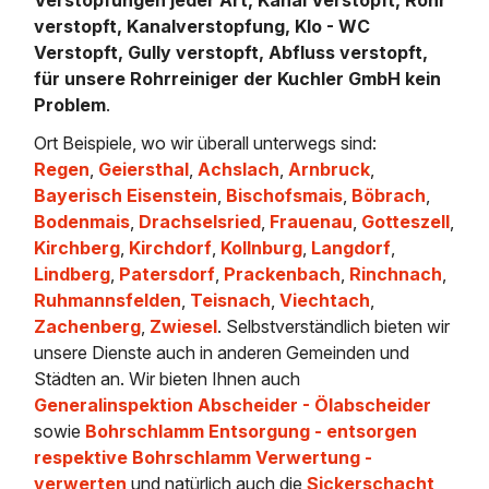
verstopft, Kanalverstopfung, Klo - WC
Verstopft, Gully verstopft, Abfluss verstopft,
für unsere Rohrreiniger der Kuchler GmbH kein
Problem
.
Ort Beispiele, wo wir überall unterwegs sind:
Regen
,
Geiersthal
,
Achslach
,
Arnbruck
,
Bayerisch Eisenstein
,
Bischofsmais
,
Böbrach
,
Bodenmais
,
Drachselsried
,
Frauenau
,
Gotteszell
,
Kirchberg
,
Kirchdorf
,
Kollnburg
,
Langdorf
,
Lindberg
,
Patersdorf
,
Prackenbach
,
Rinchnach
,
Ruhmannsfelden
,
Teisnach
,
Viechtach
,
Zachenberg
,
Zwiesel
. Selbstverständlich bieten wir
unsere Dienste auch in anderen Gemeinden und
Städten an. Wir bieten Ihnen auch
Generalinspektion Abscheider - Ölabscheider
sowie
Bohrschlamm Entsorgung - entsorgen
respektive Bohrschlamm Verwertung -
verwerten
und natürlich auch die
Sickerschacht