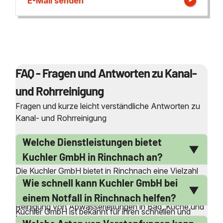
E-Mail senden
FAQ - Fragen und Antworten zu Kanal-
und Rohrreinigung
Fragen und kurze leicht verständliche Antworten zu
Kanal- und Rohrreinigung
Welche Dienstleistungen bietet
Kuchler GmbH in Rinchnach an?
Die Kuchler GmbH bietet in Rinchnach eine Vielzahl
Wie schnell kann Kuchler GmbH bei
von Dienstleistungen rund um die Kanal- und
Rohrreinigung an. Dazu gehören die professionelle
einem Notfall in Rinchnach helfen?
Reinigung von Abwasserleitungen in Bad, Küche und
Kuchler GmbH ist bekannt für ihren schnellen und
Keller sowie die Beseitigung von Verstopfungen und