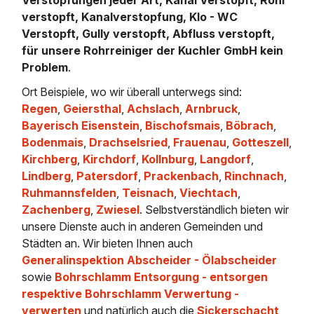
verstopft, Kanalverstopfung, Klo - WC
Verstopft, Gully verstopft, Abfluss verstopft,
für unsere Rohrreiniger der Kuchler GmbH kein
Problem
.
Ort Beispiele, wo wir überall unterwegs sind:
Regen
,
Geiersthal
,
Achslach
,
Arnbruck
,
Bayerisch Eisenstein
,
Bischofsmais
,
Böbrach
,
Bodenmais
,
Drachselsried
,
Frauenau
,
Gotteszell
,
Kirchberg
,
Kirchdorf
,
Kollnburg
,
Langdorf
,
Lindberg
,
Patersdorf
,
Prackenbach
,
Rinchnach
,
Ruhmannsfelden
,
Teisnach
,
Viechtach
,
Zachenberg
,
Zwiesel
. Selbstverständlich bieten wir
unsere Dienste auch in anderen Gemeinden und
Städten an. Wir bieten Ihnen auch
Generalinspektion Abscheider - Ölabscheider
sowie
Bohrschlamm Entsorgung - entsorgen
respektive Bohrschlamm Verwertung -
verwerten
und natürlich auch die
Sickerschacht