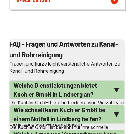
E-Mail senden
FAQ - Fragen und Antworten zu Kanal-
und Rohrreinigung
Fragen und kurze leicht verständliche Antworten zu
Kanal- und Rohrreinigung
Welche Dienstleistungen bietet
Kuchler GmbH in Lindberg an?
Die Kuchler GmbH bietet in Lindberg eine Vielzahl von
Wie schnell kann Kuchler GmbH bei
Dienstleistungen rund um die Kanal- und
Rohrreinigung an. Dazu gehören die professionelle
einem Notfall in Lindberg helfen?
Beseitigung von Verstopfungen in
Die Kuchler GmbH ist bekannt für ihre schnelle
Abwasserleitungen, die Reinigung von