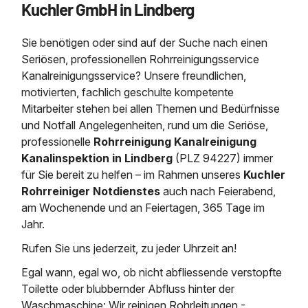
Kuchler GmbH in Lindberg
Saugbagger / Luftförderanlage
Entleerung und Reinigung 
Kanalreinigung
Fettabscheider Entleerun
Zertifikate / Bestätigunge
Saugbagger für Tiefbau m
Regenrückhaltebecken
Entsorgung
Kanalinspektion
Sie benötigen oder sind auf der Suche nach einen
Saugbagger und Pumpen z
Grubenentleerung und Sa
Heizung / Sanitär
Fermenter-Entleerung
Seriösen, professionellen Rohrreinigungsservice
Grubenentleerung
Kanalreinigungsservice? Unsere freundlichen,
Sickerschacht Reinigung
Regenrückhaltebecken
motivierten, fachlich geschulte kompetente
24h Notdienst
Entschlammung
Tiefbau
Mitarbeiter stehen bei allen Themen und Bedürfnisse
Abfallzwischenlager
Kosten Preise
und Notfall Angelegenheiten, rund um die Seriöse,
Trockensaugen von Filtera
Austausch von Biofilterma
etc.
professionelle
Rohrreinigung Kanalreinigung
Unternehmen
Rohrreinigungsdienst
Kanalinspektion in Lindberg
(PLZ 94227) immer
Schießstandsanierung -
Weitere Services mit Luft
für Sie bereit zu helfen – im Rahmen unseres
Kuchler
Geschosssandfang
Wasserhaltung Umpumpe
Rohrreiniger Notdienstes
auch nach Feierabend,
Stellenangebote
Mobile Schlamm-Entwäss
am Wochenende und an Feiertagen, 365 Tage im
Dükerreinigung Beckenrei
Jahr.
Kontakt
Rufen Sie uns jederzeit, zu jeder Uhrzeit an!
Egal wann, egal wo, ob nicht abfliessende verstopfte
Toilette oder blubbernder Abfluss hinter der
Waschmaschine: Wir reinigen Rohrleitungen -