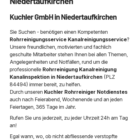
Niedertaufkirchen
Saugbagger / Luftförderanlage
Entleerung und Reinigung 
Kanalreinigung
Fettabscheider Entleerun
Zertifikate / Bestätigunge
Saugbagger für Tiefbau m
Regenrückhaltebecken
Entsorgung
Kuchler GmbH in Niedertaufkirchen
Kanalinspektion
Saugbagger und Pumpen z
Grubenentleerung und Sa
Heizung / Sanitär
Fermenter-Entleerung
Grubenentleerung
Sie Suchen - benötigen einen Kompetenten
Sickerschacht Reinigung
Regenrückhaltebecken
Rohrreinigungsservice Kanalreinigungsservice
?
24h Notdienst
Entschlammung
Tiefbau
Unsere freundlichen, motivierten und fachlich
Abfallzwischenlager
geschulte Mitarbeiter stehen Ihnen bei allen Themen,
Kosten Preise
Trockensaugen von Filtera
Angelegenheiten und Notfällen, rund um die
Austausch von Biofilterma
etc.
Unternehmen
Rohrreinigungsdienst
professionelle
Rohrreinigung Kanalreinigung
Schießstandsanierung -
Weitere Services mit Luft
Kanalinspektion in Niedertaufkirchen
(PLZ
Geschosssandfang
Wasserhaltung Umpumpe
84494) immer bereit, zu helfen.
Stellenangebote
Durch unseren
Kuchler Rohrreiniger Notdienstes
Mobile Schlamm-Entwäss
Dükerreinigung Beckenrei
auch nach Feierabend, Wochenende und an jeden
Feiertagen, 365 Tage im Jahr.
Kontakt
Rufen Sie uns jederzeit, zu jeder Uhrzeit 24h am Tag
an!
Egal wann, wo, ob nicht abfliessende verstopfte