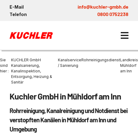
info@kuchler-gmbh.de
E-Mail
0800 0752238
Telefon
Sie
KUCHLER GmbH
Kanalservice
Rohrreinigungsdienst
Landkreis
sind
Kanalsanierung,
/ Sanierung
Mühldorf
hier :
Kanalinspektion,
am Inn
Entsorgung, Heizung &
Kanalservice / Sanierung
Sanitär
Kanalsanierung
Entsorgung und Verwertun
Entleerung Entsorgung Öl
Heizung / Sanitär
KUCHLER GRUPPE
Kuchler GmbH in Mühldorf am Inn
Bohrschlamm
Entsorgung
Be- und Entkiesen von Fl
Großprofilsanierung
Wartung und Vollservice
Wärmepumpen Zentrum M
Nachhaltigkeit & Umwelt
Rohrreinigung, Kanalreinigung und Notdienst bei
Entsorgung von Kühlschmi
Entleerung von Klärbecke
Schachtsanierung
Prüfung & Generalinspekt
Brückenentwässerung
Referenzen
verstopften Kanälen in Mühldorf am Inn und
Faultürmen per Saugbagg
Abscheider
Chemisch physikalische
Umgebung
Behandlungsanlage
GFK - Schachtliner
Sanierung von Abscheide
News & Aktuelles
Entleerung und Aussaugen