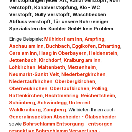
Verstopfungen jeder Art, Kanal Verstopft, Rohr
verstopft, Kanalverstopfung, Klo - WC
Verstopft, Gully verstopft, Waschbecken
Abfluss verstopft, für unsere Rohrreiniger
Spezialisten der Kuchler GmbH kein Problem
.
Einige Beispiele:
Mühldorf am Inn
,
Ampfing
,
Aschau am Inn
,
Buchbach
,
Egglkofen
,
Erharting
,
Gars am Inn
,
Haag in Oberbayern
,
Heldenstein
,
Jettenbach
,
Kirchdorf
,
Kraiburg am Inn
,
Lohkirchen
,
Maitenbeth
,
Mettenheim
,
Neumarkt-Sankt Veit
,
Niederbergkirchen
,
Niedertaufkirchen
,
Oberbergkirchen
,
Oberneukirchen
,
Obertaufkirchen
,
Polling
,
Rattenkirchen
,
Rechtmehring
,
Reichertsheim
,
Schönberg
,
Schwindegg
,
Unterreit
,
Waldkraiburg
,
Zangberg
. Wir bieten Ihnen auch
Generalinspektion Abscheider - Ölabscheider
sowie
Bohrschlamm Entsorgung - entsorgen
respektive Bohrschlamm Verwertung -