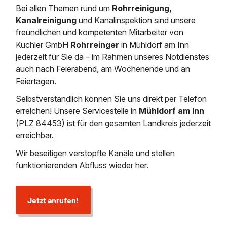
Saugbagger / Luftförderanlage
Bei allen Themen rund um
Rohrreinigung,
Entleerung und Reinigung 
Kanalreinigung
Fettabscheider Entleerun
Zertifikate / Bestätigunge
Saugbagger für Tiefbau m
Regenrückhaltebecken
Entsorgung
Kanalreinigung
und Kanalinspektion sind unsere
Kanalinspektion
Saugbagger und Pumpen z
freundlichen und kompetenten Mitarbeiter von
Grubenentleerung und Sa
Heizung / Sanitär
Fermenter-Entleerung
Kuchler GmbH
Rohrreinger
in Mühldorf am Inn
Grubenentleerung
jederzeit für Sie da – im Rahmen unseres Notdienstes
Sickerschacht Reinigung
Regenrückhaltebecken
auch nach Feierabend, am Wochenende und an
24h Notdienst
Entschlammung
Tiefbau
Abfallzwischenlager
Feiertagen.
Kosten Preise
Trockensaugen von Filtera
Selbstverständlich können Sie uns direkt per Telefon
Austausch von Biofilterma
etc.
Unternehmen
erreichen! Unsere Servicestelle in
Mühldorf am Inn
Rohrreinigungsdienst
Schießstandsanierung -
(PLZ 84453) ist für den gesamten Landkreis jederzeit
Weitere Services mit Luft
Geschosssandfang
Wasserhaltung Umpumpe
erreichbar.
Stellenangebote
Mobile Schlamm-Entwäss
Dükerreinigung Beckenrei
Wir beseitigen verstopfte Kanäle und stellen
funktionierenden Abfluss wieder her.
Kontakt
Jetzt anrufen!