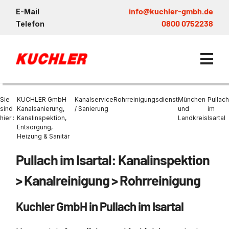
info@kuchler-gmbh.de
E-Mail
0800 0752238
Telefon
Sie
KUCHLER GmbH
Kanalservice
Rohrreinigungsdienst
München
Pullach
sind
Kanalsanierung,
/ Sanierung
und
im
hier :
Kanalinspektion,
Landkreis
Isartal
Entsorgung,
Kanalservice / Sanierung
Heizung & Sanitär
Kanalsanierung
Entsorgung und Verwertun
Entleerung Entsorgung Öl
Heizung / Sanitär
KUCHLER GRUPPE
Pullach im Isartal: Kanalinspektion
Bohrschlamm
Entsorgung
Be- und Entkiesen von Fl
Großprofilsanierung
Wartung und Vollservice
Wärmepumpen Zentrum M
Nachhaltigkeit & Umwelt
> Kanalreinigung > Rohrreinigung
Entsorgung von Kühlschmi
Entleerung von Klärbecke
Schachtsanierung
Prüfung & Generalinspekt
Brückenentwässerung
Referenzen
Faultürmen per Saugbagg
Abscheider
Kuchler GmbH in Pullach im Isartal
Chemisch physikalische
Behandlungsanlage
GFK - Schachtliner
Sanierung von Abscheide
News & Aktuelles
Entleerung und Aussaugen