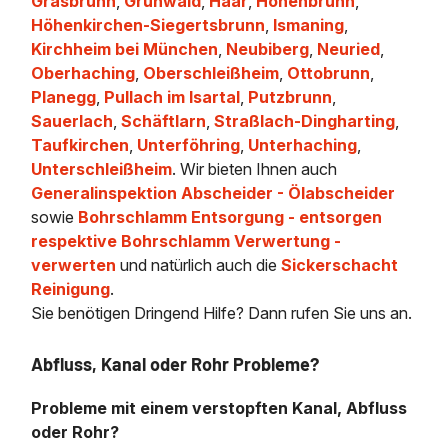
Grasbrunn
,
Grünwald
,
Haar
,
Hohenbrunn
,
Höhenkirchen-Siegertsbrunn
,
Ismaning
,
Kirchheim bei München
,
Neubiberg
,
Neuried
,
Oberhaching
,
Oberschleißheim
,
Ottobrunn
,
Planegg
,
Pullach im Isartal
,
Putzbrunn
,
Sauerlach
,
Schäftlarn
,
Straßlach-Dingharting
,
Taufkirchen
,
Unterföhring
,
Unterhaching
,
Unterschleißheim
. Wir bieten Ihnen auch
Generalinspektion Abscheider - Ölabscheider
sowie
Bohrschlamm Entsorgung - entsorgen
respektive Bohrschlamm Verwertung -
verwerten
und natürlich auch die
Sickerschacht
Reinigung
.
Sie benötigen Dringend Hilfe? Dann rufen Sie uns an.
Abfluss, Kanal oder Rohr Probleme?
Probleme mit einem verstopften Kanal, Abfluss
oder Rohr?