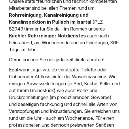
Unsere stets freundlichen und fachlich kompetenten
Saugbagger / Luftförderanlage
Entleerung und Reinigung 
Kanalreinigung
Fettabscheider Entleerun
Zertifikate / Bestätigunge
Saugbagger für Tiefbau m
Mitarbeiter sind bei allen Themen rund um
Regenrückhaltebecken
Entsorgung
Rohrreinigung, Kanalreinigung und
Kanalinspektion
Saugbagger und Pumpen z
Kanalinspektion in Pullach im Isartal
(PLZ
Grubenentleerung und Sa
Heizung / Sanitär
Fermenter-Entleerung
Grubenentleerung
82049) immer für Sie da – im Rahmen unseres
Sickerschacht Reinigung
Regenrückhaltebecken
Kuchler Rohrreiniger Notdienstes
auch nach
24h Notdienst
Entschlammung
Tiefbau
Feierabend, am Wochenende und an Feiertagen, 365
Abfallzwischenlager
Tage im Jahr.
Kosten Preise
Trockensaugen von Filtera
Austausch von Biofilterma
etc.
Gerne können Sie uns jederzeit direkt anrufen!
Unternehmen
Rohrreinigungsdienst
Schießstandsanierung -
Egal wann, egal wo, ob verstopfte Toilette oder
Weitere Services mit Luft
Geschosssandfang
Wasserhaltung Umpumpe
blubbernder Abfluss hinter der Waschmaschine: Wir
Stellenangebote
reinigen Abwasserleitungen (in Bad, Küche, Keller und
Mobile Schlamm-Entwäss
Dükerreinigung Beckenrei
auf Ihrem Grundstück) wie auch Rohr- und
Druckrohrleitungen (im produzierenden Gewerbe)
Kontakt
und beseitigen fachkundig und schnell alle Arten von
Verstopfungen und Inkrustierungen. Sie erreichen uns
rund um die Uhr – auch am Wochenende. Für einen
professionellen und dennoch preiswerten Seriösen