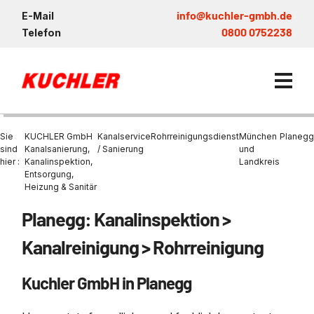
info@kuchler-gmbh.de
E-Mail
0800 0752238
Telefon
Sie
KUCHLER GmbH
Kanalservice
Rohrreinigungsdienst
München
Planegg
sind
Kanalsanierung,
/ Sanierung
und
hier :
Kanalinspektion,
Landkreis
Entsorgung,
Kanalservice / Sanierung
Heizung & Sanitär
Kanalsanierung
Entsorgung und Verwertun
Entleerung Entsorgung Öl
Heizung / Sanitär
KUCHLER GRUPPE
Planegg: Kanalinspektion >
Bohrschlamm
Entsorgung
Be- und Entkiesen von Fl
Großprofilsanierung
Wartung und Vollservice
Wärmepumpen Zentrum M
Nachhaltigkeit & Umwelt
Kanalreinigung > Rohrreinigung
Entsorgung von Kühlschmi
Entleerung von Klärbecke
Schachtsanierung
Prüfung & Generalinspekt
Brückenentwässerung
Referenzen
Faultürmen per Saugbagg
Abscheider
Kuchler GmbH in Planegg
Chemisch physikalische
Behandlungsanlage
GFK - Schachtliner
Sanierung von Abscheide
News & Aktuelles
Entleerung und Aussaugen