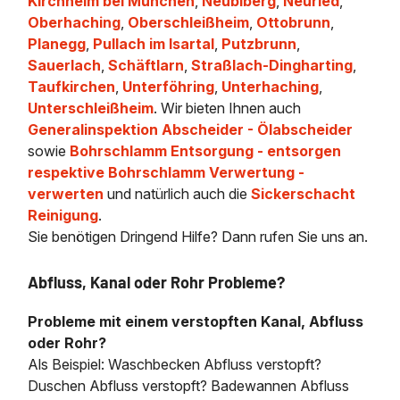
Kirchheim bei München
,
Neubiberg
,
Neuried
,
Oberhaching
,
Oberschleißheim
,
Ottobrunn
,
Planegg
,
Pullach im Isartal
,
Putzbrunn
,
Sauerlach
,
Schäftlarn
,
Straßlach-Dingharting
,
Taufkirchen
,
Unterföhring
,
Unterhaching
,
Unterschleißheim
. Wir bieten Ihnen auch
Generalinspektion Abscheider - Ölabscheider
sowie
Bohrschlamm Entsorgung - entsorgen
respektive Bohrschlamm Verwertung -
verwerten
und natürlich auch die
Sickerschacht
Reinigung
.
Sie benötigen Dringend Hilfe? Dann rufen Sie uns an.
Abfluss, Kanal oder Rohr Probleme?
Probleme mit einem verstopften Kanal, Abfluss
oder Rohr?
Als Beispiel: Waschbecken Abfluss verstopft?
Duschen Abfluss verstopft? Badewannen Abfluss