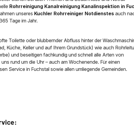
elle
Rohrreinigung Kanalreinigung Kanalinspektion in Fu
News & Aktuelles
m Rahmen unseres
Kuchler Rohrreiniger Notdienstes
auch na
Zertifikate / Bestätigu
365 Tage im Jahr.
pfte Toilette oder blubbernder Abfluss hinter der Waschmaschi
ad, Küche, Keller und auf Ihrem Grundstück) wie auch Rohrlei
be) und beseitigen fachkundig und schnell alle Arten von
en uns rund um die Uhr – auch am Wochenende. Für einen
sen Service in Fuchstal sowie allen umliegende Gemeinden.
rvice: