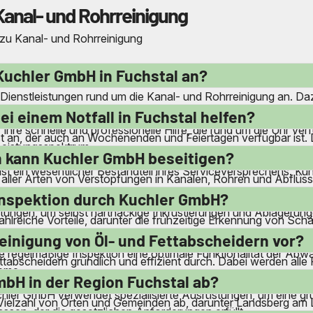
Kanal- und Rohrreinigung
 zu Kanal- und Rohrreinigung
Kuchler GmbH in Fuchstal an?
Dienstleistungen rund um die Kanal- und Rohrreinigung an. Da
eitungen und die Wartung von Öl- und Fettabscheidern. Zudem
i einem Notfall in Fuchstal helfen?
 ihre schnelle und professionelle Hilfe, die rund um die Uhr ve
an, der auch an Wochenenden und Feiertagen verfügbar ist. Da
Leistungsspektrum.
iletten oder Abflüsse zu beheben. Ihre qualifizierten Mitarbeite
 kann Kuchler GmbH beseitigen?
 ist ein wesentlicher Bestandteil ihres Serviceversprechens. K
ng aller Arten von Verstopfungen in Kanälen, Rohren und Abflüs
en. Auch komplexere Verstopfungen in industriellen Druckro
linspektion durch Kuchler GmbH?
ngen, um selbst hartnäckige Inkrustierungen und Ablagerunge
ahlreiche Vorteile, darunter die frühzeitige Erkennung von S
 identifiziert und behoben werden, bevor sie zu größeren Sch
einigung von Öl- und Fettabscheidern vor?
 regelmäßige Inspektion eine optimale Funktionalität der Abw
tabscheidern gründlich und effizient durch. Dabei werden alle
teme.
ustellen. Die regelmäßige Wartung und Reinigung dieser Syst
bH in der Region Fuchstal ab?
chler GmbH verwendet spezialisierte Ausrüstungen, um eine gr
Vielzahl von Orten und Gemeinden ab, darunter Landsberg am Le
ssen, der die gesetzlichen Anforderungen erfüllt.