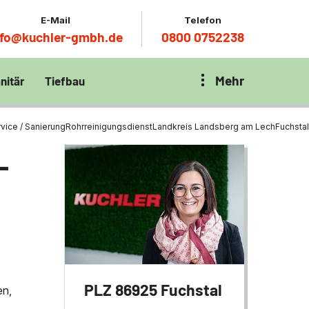
E-Mail
Telefon
nfo@kuchler-gmbh.de
0800 0752238
Mehr
nitär
Tiefbau
on Klärbecken
nitär
en per
vice / Sanierung
Rohrreinigungsdienst
Landkreis Landsberg am Lech
Fuchstal
en Zentrum München
wässerung
-
ür Tiefbau
ltebecken
ng
ces mit
chnik
t
PLZ 86925 Fuchstal
en,