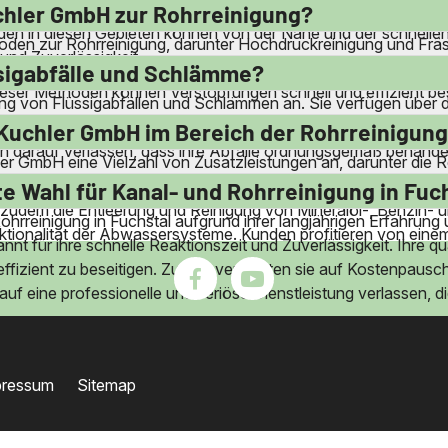
und Dießen am Ammersee tätig. Die breite Abdeckung ermöglich
hler GmbH zur Rohrreinigung?
n in diesen Gebieten können von der Nähe und der schnellen Ve
den zur Rohrreinigung, darunter Hochdruckreinigung und Fräs
und Zuverlässigkeit.
fektiv zu entfernen. Die Firma setzt auf moderne Ausrüstung 
sigabfälle und Schlämme?
eser Methoden können Verstopfungen schnell und effizient bes
ng von Flüssigabfällen und Schlämmen an. Sie verfügen über 
tsorgen. Die Firma hält sich an alle gesetzlichen Vorschrifte
Kuchler GmbH im Bereich der Rohrreinigung
h darauf verlassen, dass ihre Abfälle ordnungsgemäß behande
ler GmbH eine Vielzahl von Zusatzleistungen an, darunter die
lussleitungen. Sie führen auch Kanalendreinigungen nach Ba
e Wahl für Kanal- und Rohrreinigung in Fuc
 zudem die Entleerung und Reinigung von Mineralöl-, Benzin-
ohrreinigung in Fuchstal aufgrund ihrer langjährigen Erfahrun
nktionalität der Abwassersysteme. Kunden profitieren von eine
nt für ihre schnelle Reaktionszeit und Zuverlässigkeit. Ihre q
ffizient zu beseitigen. Zudem verzichten sie auf Kostenpausc
f eine professionelle und seriöse Dienstleistung verlassen, di
pressum
Sitemap