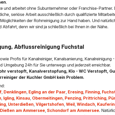
nen
.
e und arbeitet ohne Subunternehmer oder Franchise-Partner.
che, seriöse Arbeit ausschließlich durch qualifizierte Mitarbeit
 Möglichkeiten der Rohrreinigung zur Hand haben. Und natürlic
bfahrt, denn wir sind ja schließlich bei Ihnen in der Nähe.
gung, Abflussreinigung Fuchstal
sowie Profis für Kanalreiniger, Kanalsanierung, Kanalreinigung -
und Umgebung 24h für Sie unterwegs und jederzeit erreichbar.
ohr verstopft, Kanalverstopfung, Klo - WC Verstopft, Gu
hrreiniger der Kuchler GmbH kein Problem
.
nd:
f
,
Denklingen
,
Egling an der Paar
,
Eresing
,
Finning
,
Fuchs
h
,
Igling
,
Kinsau
,
Obermeitingen
,
Penzing
,
Prittriching
,
Pü
ing
,
Unterdießen
,
Vilgertshofen
,
Weil
,
Windach
,
Kauferi
,
Dießen am Ammersee
,
Schondorf am Ammersee
. Natürli