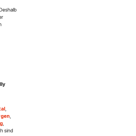
 Deshalb
er
h
lly
tal
,
rgen
,
ng
,
ch sind