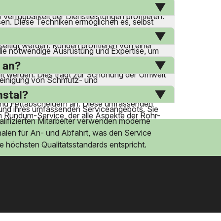
t es ihnen, schnell auf Anfragen zu reagieren
rfügbarkeit der Dienstleistungen profitieren.
en. Diese Techniken ermöglichen es, selbst
und geschulte Mitarbeiter, um eine gründliche
eitigt werden. Kunden profitieren von einer
die notwendige Ausrüstung und Expertise, um
n und Umweltauflagen, um eine verantwortungsvolle
 an?
lt werden. Dies trägt zur Schonung der Umwelt
 Reinigung von Schmutz- und
ufertigstellungen durch und entfernen beton-
hstal?
 und Fettabscheidern an. Diese umfassenden
g und ihres umfassenden Serviceangebots. Sie
m Rundum-Service, der alle Aspekte der Rohr-
ualifizierten Mitarbeiter verwenden moderne
halen für An- und Abfahrt, was den Service
e höchsten Qualitätsstandards entspricht.