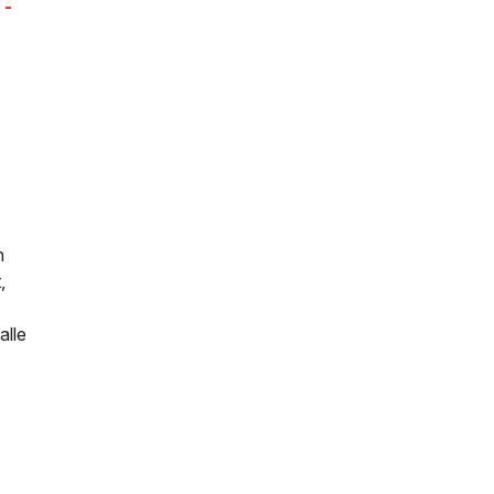
 -
n
,
alle