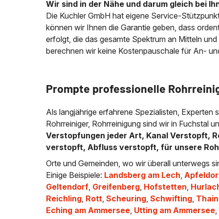
Wir sind in der Nähe und darum gleich bei Ih
Die Kuchler GmbH hat eigene Service-Stützpunkt
können wir Ihnen die Garantie geben, dass ordentli
erfolgt, die das gesamte Spektrum an Mitteln und
berechnen wir keine Kostenpauschale für An- und A
Prompte professionelle Rohrreini
Als langjährige erfahrene Spezialisten, Experten 
Rohrreiniger, Rohrreinigung sind wir in Fuchstal 
Verstopfungen jeder Art, Kanal Verstopft, R
verstopft, Abfluss verstopft, für unsere Ro
Orte und Gemeinden, wo wir überall unterwegs si
Einige Beispiele:
Landsberg am Lech
,
Apfeldor
Geltendorf
,
Greifenberg
,
Hofstetten
,
Hurlac
Reichling
,
Rott
,
Scheuring
,
Schwifting
,
Thain
Eching am Ammersee
,
Utting am Ammersee