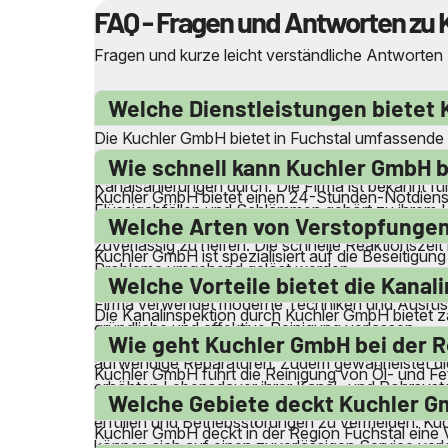
FAQ - Fragen und Antworten zu 
Fragen und kurze leicht verständliche Antworten
Welche Dienstleistungen bietet 
Die Kuchler GmbH bietet in Fuchstal umfassende 
Abwasserleitungen, die Reinigung von Druckrohrl
Wie schnell kann Kuchler GmbH be
Kanalsanierungen durch. Die Firma ist bekannt für
Kuchler GmbH bietet einen 24-Stunden-Notdienst 
Flüssigabfällen und Schlämmen gehört zu ihrem 
schnell vor Ort sein, um Probleme wie verstopfte To
Welche Arten von Verstopfungen
zuverlässig zu helfen. Die schnelle Reaktionszeit
Kuchler GmbH ist spezialisiert auf die Beseitigu
Probleme umgehend gelöst werden.
Waschbecken, Duschen, Badewannen und Spülbeck
Welche Vorteile bietet die Kana
Firma verwendet moderne Techniken und Ausrüstu
Die Kanalinspektion durch Kuchler GmbH bietet z
gründliche und effektive Reinigung verlassen.
Inspektionsmethoden können potenzielle Probleme
Wie geht Kuchler GmbH bei der R
aufwendige Reparaturen. Zudem gewährleistet die
Kuchler GmbH führt die Reinigung von Öl- und Fet
erhöhten Lebensdauer ihrer Kanal- und Rohrsys
ordnungsgemäße Funktion der Abscheider sicherz
Welche Gebiete deckt Kuchler Gm
erfüllen und Betriebsstörungen zu vermeiden. Ku
Kuchler GmbH deckt in der Region Fuchstal eine 
können sich auf einen zuverlässigen Service verla