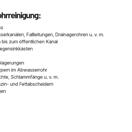
ohrreinigung:
ss
kanälen, Fallleitungen, Drainagerohren u. v. m.
bis zum öffentlichen Kanal
Regensinkkästen
blagerungen
pern im Abwasserrohr
chte, Schlammfänge u. v. m.
nzin- und Fettabscheidern
gen