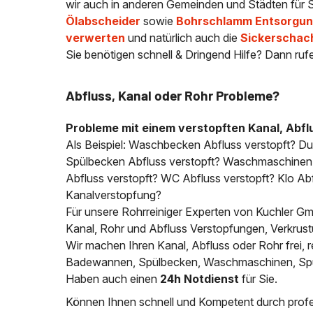
wir auch in anderen Gemeinden und Städten für S
Ölabscheider
sowie
Bohrschlamm Entsorgung
verwerten
und natürlich auch die
Sickerschac
Sie benötigen schnell & Dringend Hilfe? Dann ruf
Abfluss, Kanal oder Rohr Probleme?
Probleme mit einem verstopften Kanal, Abfl
Als Beispiel: Waschbecken Abfluss verstopft? D
Spülbecken Abfluss verstopft? Waschmaschinen A
Abfluss verstopft? WC Abfluss verstopft? Klo Abfl
Kanalverstopfung?
Für unsere Rohrreiniger Experten von Kuchler Gmb
Kanal, Rohr und Abfluss Verstopfungen, Verkrus
Wir machen Ihren Kanal, Abfluss oder Rohr frei
Badewannen, Spülbecken, Waschmaschinen, Spülm
Haben auch einen
24h Notdienst
für Sie.
Können Ihnen schnell und Kompetent durch profes