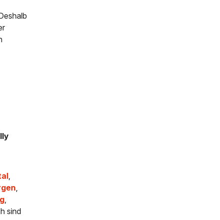
 Deshalb
er
h
lly
tal
,
rgen
,
ng
,
ch sind