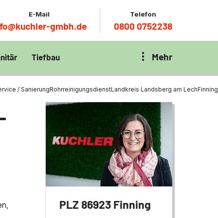
E-Mail
Telefon
nfo@kuchler-gmbh.de
0800 0752238
Mehr
nitär
Tiefbau
on Klärbecken
nitär
en per
rvice / Sanierung
Rohrreinigungsdienst
Landkreis Landsberg am Lech
Finning
en Zentrum München
wässerung
-
ür Tiefbau
ltebecken
ng
ces mit
chnik
t
PLZ 86923 Finning
en,