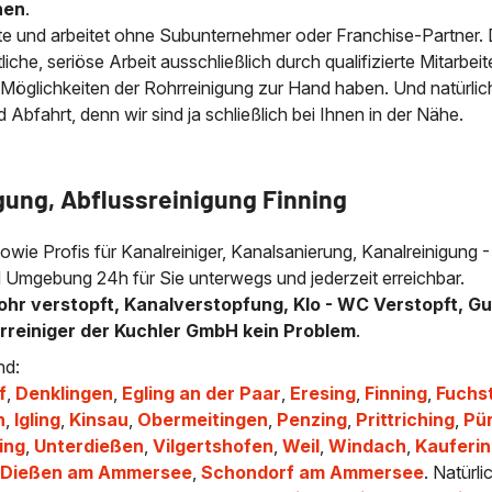
nen
.
e und arbeitet ohne Subunternehmer oder Franchise-Partner.
che, seriöse Arbeit ausschließlich durch qualifizierte Mitarbeit
 Möglichkeiten der Rohrreinigung zur Hand haben. Und natürlic
bfahrt, denn wir sind ja schließlich bei Ihnen in der Nähe.
gung, Abflussreinigung Finning
sowie Profis für Kanalreiniger, Kanalsanierung, Kanalreinigung -
nd Umgebung 24h für Sie unterwegs und jederzeit erreichbar.
ohr verstopft, Kanalverstopfung, Klo - WC Verstopft, Gu
hrreiniger der Kuchler GmbH kein Problem
.
nd:
f
,
Denklingen
,
Egling an der Paar
,
Eresing
,
Finning
,
Fuchs
h
,
Igling
,
Kinsau
,
Obermeitingen
,
Penzing
,
Prittriching
,
Pü
ing
,
Unterdießen
,
Vilgertshofen
,
Weil
,
Windach
,
Kauferi
,
Dießen am Ammersee
,
Schondorf am Ammersee
. Natürli