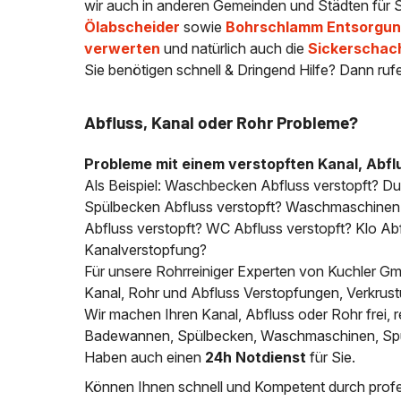
wir auch in anderen Gemeinden und Städten für S
Ölabscheider
sowie
Bohrschlamm Entsorgung
verwerten
und natürlich auch die
Sickerschac
Sie benötigen schnell & Dringend Hilfe? Dann ruf
Abfluss, Kanal oder Rohr Probleme?
Probleme mit einem verstopften Kanal, Abfl
Als Beispiel: Waschbecken Abfluss verstopft? D
Spülbecken Abfluss verstopft? Waschmaschinen A
Abfluss verstopft? WC Abfluss verstopft? Klo Abfl
Kanalverstopfung?
Für unsere Rohrreiniger Experten von Kuchler Gmb
Kanal, Rohr und Abfluss Verstopfungen, Verkrus
Wir machen Ihren Kanal, Abfluss oder Rohr frei
Badewannen, Spülbecken, Waschmaschinen, Spülm
Haben auch einen
24h Notdienst
für Sie.
Können Ihnen schnell und Kompetent durch profes