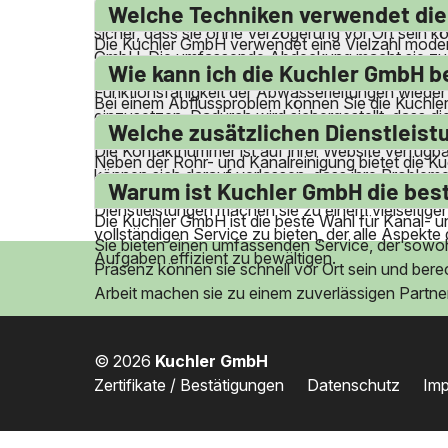
Servicegebiet erstreckt sich über eine breite Regi
Welche Techniken verwendet die
sicher, dass sie ohne Verzögerung vor Ort sein kö
Die Kuchler GmbH verwendet eine Vielzahl moder
GmbH. Die umfassende Abdeckung macht sie zu e
zu entfernen, und Fräsen, um Wurzeleinwüchse un
Wie kann ich die Kuchler GmbH b
Funktionsfähigkeit der Abwasserleitungen wieder 
Bei einem Abflussproblem können Sie die Kuchler 
einzusetzen. Dadurch wird sichergestellt, dass di
außerhalb der regulären Geschäftszeiten Hilfe zu
Welche zusätzlichen Dienstleist
Die Kontaktnummer ist auf ihrer Website verfügba
Neben der Rohr- und Kanalreinigung bietet die K
können sich darauf verlassen, dass ihre Proble
von Bohrschlamm an. Sie sind auch in der Lage, 
Warum ist Kuchler GmbH die best
Dienstleistungen machen sie zu einem vielseitige
Die Kuchler GmbH ist die beste Wahl für Kanal- und
vollständigen Service zu bieten, der alle Aspek
Sie bieten einen umfassenden Service, der sowohl
Aufgaben effizient zu bewältigen.
Präsenz können sie schnell vor Ort sein und bere
Arbeit machen sie zu einem zuverlässigen Partner
© 2026
Kuchler GmbH
Zertifikate / Bestätigungen
Datenschutz
Im