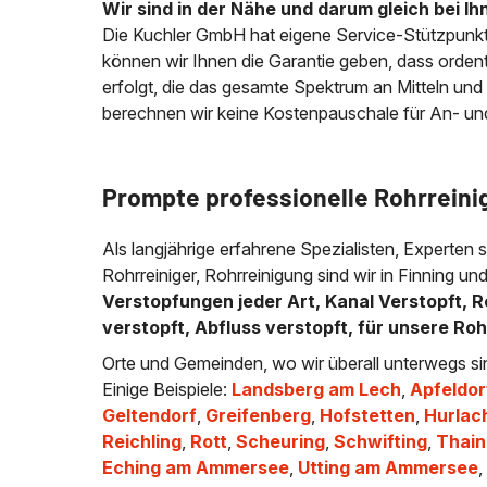
Wir sind in der Nähe und darum gleich bei Ih
Die Kuchler GmbH hat eigene Service-Stützpunkt
können wir Ihnen die Garantie geben, dass ordentli
erfolgt, die das gesamte Spektrum an Mitteln und
berechnen wir keine Kostenpauschale für An- und A
Prompte professionelle Rohrreini
Als langjährige erfahrene Spezialisten, Experten 
Rohrreiniger, Rohrreinigung sind wir in Finning u
Verstopfungen jeder Art, Kanal Verstopft, R
verstopft, Abfluss verstopft, für unsere Ro
Orte und Gemeinden, wo wir überall unterwegs si
Einige Beispiele:
Landsberg am Lech
,
Apfeldor
Geltendorf
,
Greifenberg
,
Hofstetten
,
Hurlac
Reichling
,
Rott
,
Scheuring
,
Schwifting
,
Thain
Eching am Ammersee
,
Utting am Ammersee