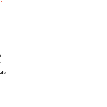
 -
n
,
alle