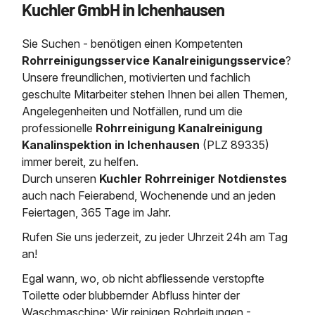
Kuchler GmbH in Ichenhausen
Saugbagger / Luftförderanlage
Entleerung und Reinigung 
Kanalreinigung
Fettabscheider Entleerun
Zertifikate / Bestätigunge
Saugbagger für Tiefbau m
Regenrückhaltebecken
Entsorgung
Kanalinspektion
Sie Suchen - benötigen einen Kompetenten
Saugbagger und Pumpen z
Grubenentleerung und Sa
Heizung / Sanitär
Fermenter-Entleerung
Rohrreinigungsservice Kanalreinigungsservice
?
Grubenentleerung
Unsere freundlichen, motivierten und fachlich
Sickerschacht Reinigung
Regenrückhaltebecken
geschulte Mitarbeiter stehen Ihnen bei allen Themen,
24h Notdienst
Entschlammung
Tiefbau
Angelegenheiten und Notfällen, rund um die
Abfallzwischenlager
Kosten Preise
professionelle
Rohrreinigung Kanalreinigung
Trockensaugen von Filtera
Austausch von Biofilterma
etc.
Kanalinspektion in Ichenhausen
(PLZ 89335)
Unternehmen
Rohrreinigungsdienst
immer bereit, zu helfen.
Schießstandsanierung -
Weitere Services mit Luft
Durch unseren
Kuchler Rohrreiniger Notdienstes
Geschosssandfang
Wasserhaltung Umpumpe
auch nach Feierabend, Wochenende und an jeden
Stellenangebote
Mobile Schlamm-Entwäss
Feiertagen, 365 Tage im Jahr.
Dükerreinigung Beckenrei
Rufen Sie uns jederzeit, zu jeder Uhrzeit 24h am Tag
Kontakt
an!
Egal wann, wo, ob nicht abfliessende verstopfte
Toilette oder blubbernder Abfluss hinter der
Waschmaschine: Wir reinigen Rohrleitungen -