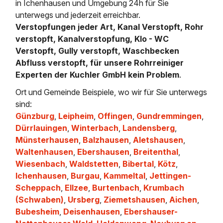
in Ichenhausen und Umgebung 24h für Sie
unterwegs und jederzeit erreichbar.
Verstopfungen jeder Art, Kanal Verstopft, Rohr
verstopft, Kanalverstopfung, Klo - WC
Verstopft, Gully verstopft, Waschbecken
Abfluss verstopft, für unsere Rohrreiniger
Experten der Kuchler GmbH kein Problem
.
Ort und Gemeinde Beispiele, wo wir für Sie unterwegs
sind:
Günzburg
,
Leipheim
,
Offingen
,
Gundremmingen
,
Dürrlauingen
,
Winterbach
,
Landensberg
,
Münsterhausen
,
Balzhausen
,
Aletshausen
,
Waltenhausen
,
Ebershausen
,
Breitenthal
,
Wiesenbach
,
Waldstetten
,
Bibertal
,
Kötz
,
Ichenhausen
,
Burgau
,
Kammeltal
,
Jettingen-
Scheppach
,
Ellzee
,
Burtenbach
,
Krumbach
(Schwaben)
,
Ursberg
,
Ziemetshausen
,
Aichen
,
Bubesheim
,
Deisenhausen
,
Ebershauser-