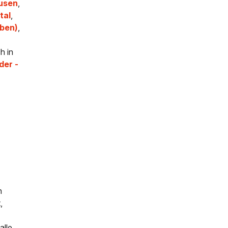
usen
,
tal
,
ben)
,
h in
der -
n
,
alle