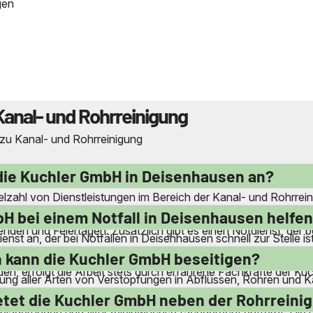
gen
Kanal- und Rohrreinigung
 zu Kanal- und Rohrreinigung
die Kuchler GmbH in Deisenhausen an?
lzahl von Dienstleistungen im Bereich der Kanal- und Rohrrei
en und Druckrohrleitungen. Außerdem bieten sie eine Kanalins
bH bei einem Notfall in Deisenhausen helfe
en und Feiertagen. Zusätzlich gibt es einen Notdienst, der bei
st an, der bei Notfällen in Deisenhausen schnell zur Stelle i
lifizierten Mitarbeiter sind jederzeit erreichbar, um bei vers
 kann die Kuchler GmbH beseitigen?
n, erfolgt die Arbeit stets durch erfahrene Fachkräfte der Kuc
tigung aller Arten von Verstopfungen in Abflüssen, Rohren und 
en. Auch bei verstopften Gullys und Kanälen kann das Team s
etet die Kuchler GmbH neben der Rohrreini
lagerungen und Wurzeleinwüchse fachgerecht entfernt. Die um