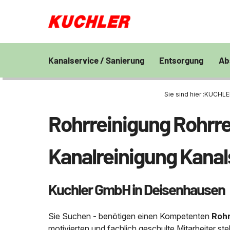
Kanalservice / Sanierung
Entsorgung
Ab
Kanalsanierung
Großprofilsanierung
Entsorgung und V
En
von Bohrschlamm
Sie sind hier :
KUCHLER
Wa
GFK - Schachtliner
Kanalreinigung
Chemisch physikal
Pr
Rohrreinigung Rohrre
Grubenentleerung
24h Notdienst
Behandlungsanlag
Unternehmen
Sa
Rohrreinigungsdienst
Wasserhaltung
Grubenentleerung
Fe
Kanalreinigung Kana
Umpumpen
Saugwagen
Stellenangebote
Abfallzwischenlag
Kuchler GmbH in Deisenhausen
Kontakt
Schießstandsanier
Geschosssandfan
Sie Suchen - benötigen einen Kompetenten
Rohr
motivierten und fachlich geschulte Mitarbeiter s