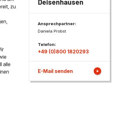
Deisenhausen
eit, zu
ngen
gen,
Ansprechpartner:
Daniela Probst
Telefon:
ir
+49 (0)800 1820293
wie
 alle
E-Mail senden
inen