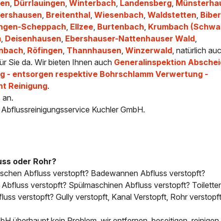
en
,
Dürrlauingen
,
Winterbach
,
Landensberg
,
Münsterha
ershausen
,
Breitenthal
,
Wiesenbach
,
Waldstetten
,
Biber
ingen-Scheppach
,
Ellzee
,
Burtenbach
,
Krumbach (Schwa
m
,
Deisenhausen
,
Ebershauser-Nattenhauser Wald
,
enbach
,
Röfingen
,
Thannhausen
,
Winzerwald
, natürlich auc
ür Sie da. Wir bieten Ihnen auch
Generalinspektion Abschei
 - entsorgen respektive Bohrschlamm Verwertung -
ht Reinigung
.
 an.
- Abflussreinigungsservice Kuchler GmbH.
uss oder Rohr?
uschen Abfluss verstopft? Badewannen Abfluss verstopft?
bfluss verstopft? Spülmaschinen Abfluss verstopft? Toilette
uss verstopft? Gully verstopft, Kanal Verstopft, Rohr verstopft
H überhaupt kein Problem, wir entfernen, beseitigen, reinigen 