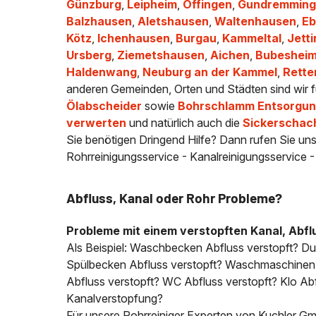
Günzburg
,
Leipheim
,
Offingen
,
Gundremming
Balzhausen
,
Aletshausen
,
Waltenhausen
,
Eb
Kötz
,
Ichenhausen
,
Burgau
,
Kammeltal
,
Jett
Ursberg
,
Ziemetshausen
,
Aichen
,
Bubeshei
Haldenwang
,
Neuburg an der Kammel
,
Rett
anderen Gemeinden, Orten und Städten sind wir f
Ölabscheider
sowie
Bohrschlamm Entsorgung
verwerten
und natürlich auch die
Sickerschac
Sie benötigen Dringend Hilfe? Dann rufen Sie uns
Rohrreinigungsservice - Kanalreinigungsservice 
Abfluss, Kanal oder Rohr Probleme?
Probleme mit einem verstopften Kanal, Abfl
Als Beispiel: Waschbecken Abfluss verstopft? D
Spülbecken Abfluss verstopft? Waschmaschinen A
Abfluss verstopft? WC Abfluss verstopft? Klo Abfl
Kanalverstopfung?
Für unsere Rohrreiniger Experten von Kuchler Gmb