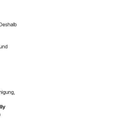
 Deshalb
 und
inigung,
lly
n