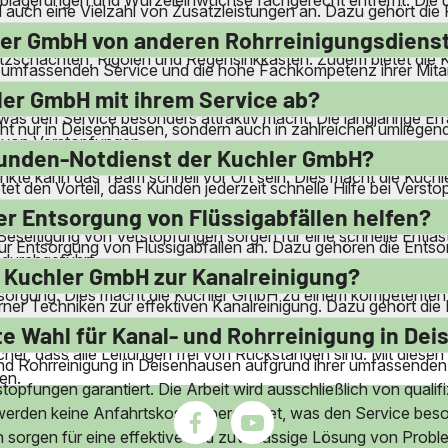
 auch eine Vielzahl von Zusatzleistungen an. Dazu gehört di
ohren. Sie führen auch Wartungsreinigungen von Anschlusslei
hler GmbH von anderen Rohrreinigungsdiens
tzschächten, Rigolen und Regensinkkästen. Zudem bietet die 
n umfassenden Service und die hohe Fachkompetenz ihrer Mitar
ungen garantiert. Die Nähe zu den Kunden ermöglicht schnelle R
ler GmbH mit ihrem Service ab?
as den Service besonders attraktiv macht. Die langjährige Er
icht nur in Deisenhausen, sondern auch in zahlreichen umlieg
g von Verstopfungen.
er Service erstreckt sich über eine große Region, was den Kunde
Stunden-Notdienst der Kuchler GmbH?
unkte kann das Team schnell vor Ort sein. Dies macht die Kuch
t den Vorteil, dass Kunden jederzeit schnelle Hilfe bei Vers
.
bar. Dies ist besonders wichtig bei akuten Problemen wie überl
er Entsorgung von Flüssigabfällen helfen?
Beseitigung von Verstopfungen sorgen für eine schnelle Entlas
zur Entsorgung von Flüssigabfällen an. Dazu gehören die En
n durchgeführt.
echte Entsorgung sichergestellt. Die Mitarbeiter sind geschu
 Kuchler GmbH zur Kanalreinigung?
tsorgung. Dies macht die Kuchler GmbH zu einem kompetenten P
er Techniken zur effektiven Kanalreinigung. Dazu gehört die 
 das Fräsen von Wurzeleinwüchsen und Fremdkörpern im Abwa
e Wahl für Kanal- und Rohrreinigung in De
icher, dass alle Leitungen frei von Rückständen sind. Mit dies
und Rohrreinigung in Deisenhausen aufgrund ihrer umfassende
en.
topfungen garantiert. Die Arbeit wird ausschließlich von qualif
em werden keine Anfahrtskosten berechnet, was den Service be
orgen für eine effektive und zuverlässige Lösung von Probl