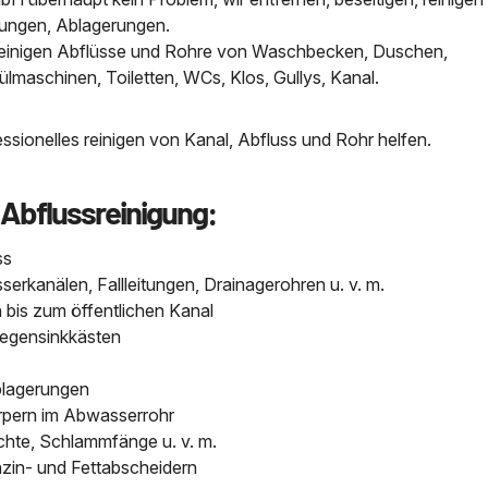
tungen, Ablagerungen.
, reinigen Abflüsse und Rohre von Waschbecken, Duschen,
aschinen, Toiletten, WCs, Klos, Gullys, Kanal.
sionelles reinigen von Kanal, Abfluss und Rohr helfen.
 Abflussreinigung:
ss
kanälen, Fallleitungen, Drainagerohren u. v. m.
bis zum öffentlichen Kanal
Regensinkkästen
blagerungen
pern im Abwasserrohr
chte, Schlammfänge u. v. m.
nzin- und Fettabscheidern