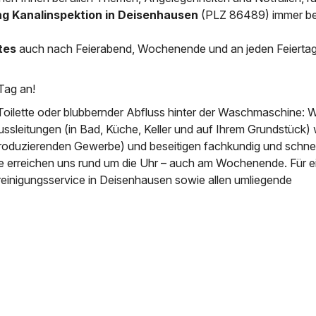
ng Kanalinspektion in Deisenhausen
(PLZ 86489) immer ber
News & Aktuelles
Zertifikate / Bestätigu
tes
auch nach Feierabend, Wochenende und an jeden Feierta
Tag an!
Toilette oder blubbernder Abfluss hinter der Waschmaschine: W
ussleitungen (in Bad, Küche, Keller und auf Ihrem Grundstück) 
roduzierenden Gewerbe) und beseitigen fachkundig und schnell
ie erreichen uns rund um die Uhr – auch am Wochenende. Für e
reinigungsservice in Deisenhausen sowie allen umliegende