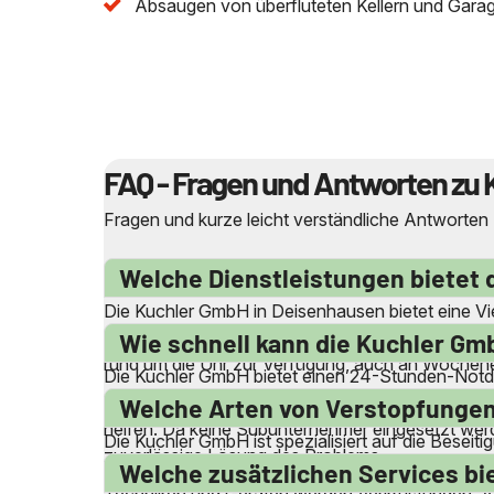
Absaugen von überfluteten Kellern und Gara
FAQ - Fragen und Antworten zu 
Fragen und kurze leicht verständliche Antworten
Welche Dienstleistungen bietet 
Die Kuchler GmbH in Deisenhausen bietet eine Vie
Reinigung von Abwasserleitungen, Abflussleitung
Wie schnell kann die Kuchler Gm
rund um die Uhr zur Verfügung, auch an Wochenend
Die Kuchler GmbH bietet einen 24-Stunden-Notdien
kann das Team ohne Verzögerung reagieren. Die qua
Welche Arten von Verstopfungen
helfen. Da keine Subunternehmer eingesetzt werde
Die Kuchler GmbH ist spezialisiert auf die Besei
zuverlässige Lösung des Problems.
Waschbecken, Duschen, Badewannen und Spülbeck
Welche zusätzlichen Services bi
Techniken und Geräten werden Verkrustungen, Ab