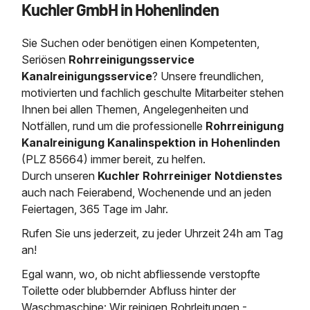
Kuchler GmbH in Hohenlinden
Saugbagger / Luftförderanlage
Entleerung und Reinigung 
Kanalreinigung
Fettabscheider Entleerun
Zertifikate / Bestätigunge
Saugbagger für Tiefbau m
Regenrückhaltebecken
Entsorgung
Kanalinspektion
Sie Suchen oder benötigen einen Kompetenten,
Saugbagger und Pumpen z
Grubenentleerung und Sa
Heizung / Sanitär
Fermenter-Entleerung
Seriösen
Rohrreinigungsservice
Grubenentleerung
Kanalreinigungsservice
? Unsere freundlichen,
Sickerschacht Reinigung
Regenrückhaltebecken
motivierten und fachlich geschulte Mitarbeiter stehen
24h Notdienst
Entschlammung
Tiefbau
Ihnen bei allen Themen, Angelegenheiten und
Abfallzwischenlager
Kosten Preise
Notfällen, rund um die professionelle
Rohrreinigung
Trockensaugen von Filtera
Austausch von Biofilterma
etc.
Kanalreinigung Kanalinspektion in Hohenlinden
Unternehmen
Rohrreinigungsdienst
(PLZ 85664) immer bereit, zu helfen.
Schießstandsanierung -
Weitere Services mit Luft
Durch unseren
Kuchler Rohrreiniger Notdienstes
Geschosssandfang
Wasserhaltung Umpumpe
auch nach Feierabend, Wochenende und an jeden
Stellenangebote
Mobile Schlamm-Entwäss
Feiertagen, 365 Tage im Jahr.
Dükerreinigung Beckenrei
Rufen Sie uns jederzeit, zu jeder Uhrzeit 24h am Tag
Kontakt
an!
Egal wann, wo, ob nicht abfliessende verstopfte
Toilette oder blubbernder Abfluss hinter der
Waschmaschine: Wir reinigen Rohrleitungen -