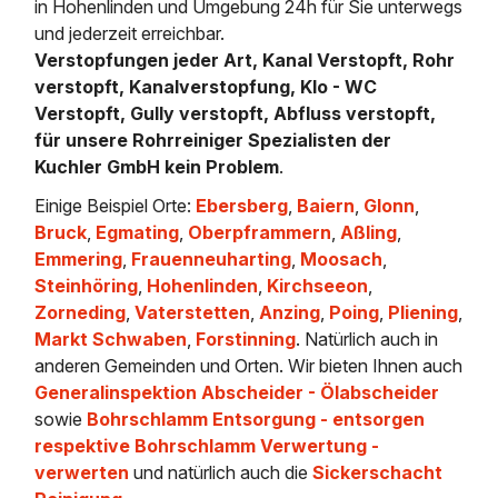
in Hohenlinden und Umgebung 24h für Sie unterwegs
und jederzeit erreichbar.
Verstopfungen jeder Art, Kanal Verstopft, Rohr
verstopft, Kanalverstopfung, Klo - WC
Verstopft, Gully verstopft, Abfluss verstopft,
für unsere Rohrreiniger Spezialisten der
Kuchler GmbH kein Problem
.
Einige Beispiel Orte:
Ebersberg
,
Baiern
,
Glonn
,
Bruck
,
Egmating
,
Oberpframmern
,
Aßling
,
Emmering
,
Frauenneuharting
,
Moosach
,
Steinhöring
,
Hohenlinden
,
Kirchseeon
,
Zorneding
,
Vaterstetten
,
Anzing
,
Poing
,
Pliening
,
Markt Schwaben
,
Forstinning
. Natürlich auch in
anderen Gemeinden und Orten. Wir bieten Ihnen auch
Generalinspektion Abscheider - Ölabscheider
sowie
Bohrschlamm Entsorgung - entsorgen
respektive Bohrschlamm Verwertung -
verwerten
und natürlich auch die
Sickerschacht