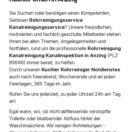
Saugbagger / Luftförderanlage
Entleerung und Reinigung 
Kanalreinigung
Fettabscheider Entleerun
Zertifikate / Bestätigunge
Saugbagger für Tiefbau m
Regenrückhaltebecken
Entsorgung
Sie Suchen oder benötigen einen Kompetenten,
Kanalinspektion
Saugbagger und Pumpen z
Seriösen
Rohrreinigungsservice
Grubenentleerung und Sa
Heizung / Sanitär
Fermenter-Entleerung
Kanalreinigungsservice
? Unsere freundlichen,
Grubenentleerung
motivierten und fachlich geschulte Mitarbeiter stehen
Sickerschacht Reinigung
Regenrückhaltebecken
24h Notdienst
Ihnen bei allen Themen, Angelegenheiten und
Entschlammung
Tiefbau
Abfallzwischenlager
Notfällen, rund um die professionelle
Rohrreinigung
Kosten Preise
Trockensaugen von Filtera
Kanalreinigung Kanalinspektion in Anzing
(PLZ
Austausch von Biofilterma
etc.
85646) immer bereit, zu helfen.
Unternehmen
Rohrreinigungsdienst
Durch unseren
Kuchler Rohrreiniger Notdienstes
Schießstandsanierung -
Weitere Services mit Luft
auch nach Feierabend, Wochenende und an jeden
Geschosssandfang
Wasserhaltung Umpumpe
Stellenangebote
Feiertagen, 365 Tage im Jahr.
Mobile Schlamm-Entwäss
Dükerreinigung Beckenrei
Rufen Sie uns jederzeit, zu jeder Uhrzeit 24h am Tag
an!
Kontakt
Egal wann, wo, ob nicht abfliessende verstopfte
Toilette oder blubbernder Abfluss hinter der
Waschmaschine: Wir reinigen Rohrleitungen -