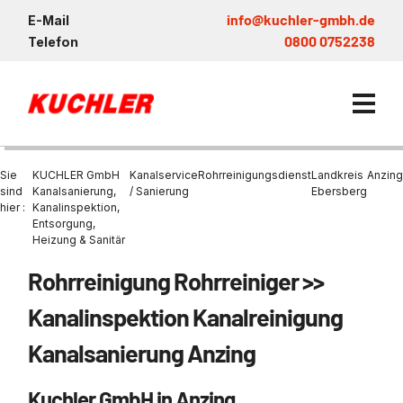
info@kuchler-gmbh.de
E-Mail
0800 0752238
Telefon
Sie
KUCHLER GmbH
Kanalservice
Rohrreinigungsdienst
Landkreis
Anzing
sind
Kanalsanierung,
/ Sanierung
Ebersberg
hier :
Kanalinspektion,
Entsorgung,
Kanalservice / Sanierung
Heizung & Sanitär
Kanalsanierung
Entsorgung und Verwertun
Entleerung Entsorgung Öl
Heizung / Sanitär
KUCHLER GRUPPE
Rohrreinigung Rohrreiniger >>
Bohrschlamm
Entsorgung
Be- und Entkiesen von Fl
Großprofilsanierung
Wartung und Vollservice
Wärmepumpen Zentrum M
Nachhaltigkeit & Umwelt
Kanalinspektion Kanalreinigung
Entsorgung von Kühlschmi
Entleerung von Klärbecke
Schachtsanierung
Prüfung & Generalinspekt
Brückenentwässerung
Referenzen
Kanalsanierung Anzing
Faultürmen per Saugbagg
Abscheider
Chemisch physikalische
Behandlungsanlage
GFK - Schachtliner
Sanierung von Abscheide
News & Aktuelles
Entleerung und Aussaugen
Kuchler GmbH in Anzing