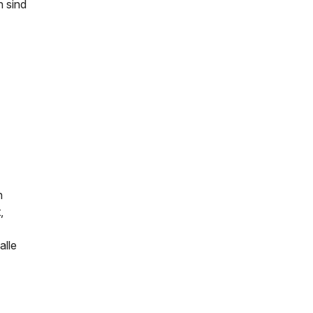
n sind
n
,
alle