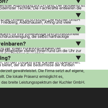
mbH?
rnster Ausrüstung vor Ort sind. Der Notdienst ist
dernster Technik. Die Fachkräfte entleeren die
hen Vorgaben und Umweltstandards eingehalten.
und die Umwelt zu schützen. Die Kuchler GmbH
Friedberg, Adelzhausen, Affing und viele
fizienten Service zu bieten. Kunden in diesen
kannt für ihre zuverlässige und professionelle
hdruckreinigung, die selbst hartnäckige
urzeleinwüchse und Fremdkörper aus den Rohren
ereinbaren?
g der vollen Funktionsfähigkeit der
ie Mitarbeiter stehen Ihnen rund um die Uhr zur
 jedes Problem zu wählen.
z in Kissing und Umgebung sind kurzfristige
sing?
n, um den Zustand Ihrer Kanäle zu überprüfen.
 bietet, der auf die Bedürfnisse der Kunden
erzeit gewährleistet. Die Firma setzt auf eigene,
llt. Die lokale Präsenz ermöglicht es,
nd das breite Leistungsspektrum der Kuchler GmbH.