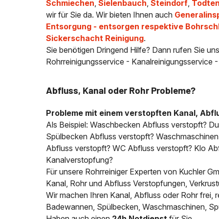
Schmiechen
,
Sielenbauch
,
Steindorf
,
Todte
wir für Sie da. Wir bieten Ihnen auch
Generalins
Entsorgung - entsorgen respektive Bohrsc
Sickerschacht Reinigung
.
Sie benötigen Dringend Hilfe? Dann rufen Sie uns
Rohrreinigungsservice - Kanalreinigungsservice 
Abfluss, Kanal oder Rohr Probleme?
Probleme mit einem verstopften Kanal, Abfl
Als Beispiel: Waschbecken Abfluss verstopft? D
Spülbecken Abfluss verstopft? Waschmaschinen A
Abfluss verstopft? WC Abfluss verstopft? Klo Abfl
Kanalverstopfung?
Für unsere Rohrreiniger Experten von Kuchler Gmb
Kanal, Rohr und Abfluss Verstopfungen, Verkrus
Wir machen Ihren Kanal, Abfluss oder Rohr frei
Badewannen, Spülbecken, Waschmaschinen, Spülm
Haben auch einen
24h Notdienst
für Sie.