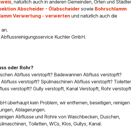
nweis
, natürlich auch in anderen Gemeinden, Orten und Städte
pektion Abscheider - Ölabscheider
sowie
Bohrschlamm
hlamm Verwertung - verwerten
und natürlich auch die
 an.
- Abflussreinigungsservice Kuchler GmbH.
uss oder Rohr?
uschen Abfluss verstopft? Badewannen Abfluss verstopft?
bfluss verstopft? Spülmaschinen Abfluss verstopft? Toilette
uss verstopft? Gully verstopft, Kanal Verstopft, Rohr verstopft
H überhaupt kein Problem, wir entfernen, beseitigen, reinigen 
tungen, Ablagerungen.
, reinigen Abflüsse und Rohre von Waschbecken, Duschen,
aschinen, Toiletten, WCs, Klos, Gullys, Kanal.