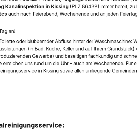
g Kanalinspektion in Kissing
(PLZ 86438) immer bereit, zu 
News & Aktuelles
tes
auch nach Feierabend, Wochenende und an jeden Feierta
Zertifikate / Bestätigu
Tag an!
Toilette oder blubbernder Abfluss hinter der Waschmaschine: W
ussleitungen (in Bad, Küche, Keller und auf Ihrem Grundstück) 
roduzierenden Gewerbe) und beseitigen fachkundig und schnell
ie erreichen uns rund um die Uhr – auch am Wochenende. Für e
reinigungsservice in Kissing sowie allen umliegende Gemeinden
alreinigungsservice: