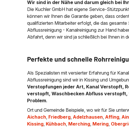
Wir sind in der Nähe und darum gleich bei Ih
Die Kuchler GmbH hat eigene Service-Stützpunkt
können wir Ihnen die Garantie geben, dass ordentl
qualifizierten Mitarbeiter erfolgt, die das gesamt
Abflussreinigung - Kanalreinigung zur Hand habe
Abfahrt, denn wir sind ja schließlich bei Ihnen in 
Perfekte und schnelle Rohrreinigu
Als Spezialisten mit versierter Erfahrung für Kana
Abflussreinigung sind wir in Kissing und Umgebun
Verstopfungen jeder Art, Kanal Verstopft, R
verstopft, Waschbecken Abfluss verstopft, 
Problem
.
Ort und Gemeinde Beispiele, wo wir für Sie unter
Aichach
,
Friedberg
,
Adelzhausen
,
Affing
,
Ain
Kissing
,
Kühbach
,
Merching
,
Mering
,
Obergr