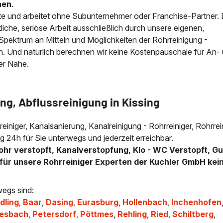
nen
.
e und arbeitet ohne Subunternehmer oder Franchise-Partner.
iche, seriöse Arbeit ausschließlich durch unsere eigenen,
e Spektrum an Mitteln und Möglichkeiten der Rohrreinigung -
n. Und natürlich berechnen wir keine Kostenpauschale für An-
der Nähe.
ng, Abflussreinigung in Kissing
lreiniger, Kanalsanierung, Kanalreinigung - Rohrreiniger, Rohrre
g 24h für Sie unterwegs und jederzeit erreichbar.
ohr verstopft, Kanalverstopfung, Klo - WC Verstopft, Gu
für unsere Rohrreiniger Experten der Kuchler GmbH kei
wegs sind:
dling
,
Baar
,
Dasing
,
Eurasburg
,
Hollenbach
,
Inchenhofen
iesbach
,
Petersdorf
,
Pöttmes
,
Rehling
,
Ried
,
Schiltberg
,