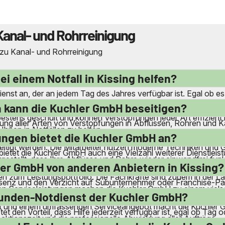
Kanal- und Rohrreinigung
 zu Kanal- und Rohrreinigung
i einem Notfall in Kissing helfen?
st an, der an jedem Tag des Jahres verfügbar ist. Egal ob es
te sind schnell vor Ort. Dank der lokalen Service-Stützpunkte
 kann die Kuchler GmbH beseitigen?
d bestens geschult und können Verstopfungen jeder Art effizi
tigung aller Arten von Verstopfungen in Abflüssen, Rohren und 
Ihnen in Notfällen zu helfen.
hinen. Auch komplexere Verstopfungen in industriellen Roh
ungen bietet die Kuchler GmbH an?
itigt werden. Die Mitarbeiter nutzen moderne Techniken und 
bietet die Kuchler GmbH auch eine Vielzahl weiterer Dienstlei
rgestellt, dass Ihre Abflüsse und Rohre wieder einwandfrei funk
e Entsorgung von Bohrschlamm und anderen Flüssigabfällen. A
ler GmbH von anderen Anbietern in Kissing?
en zum Leistungsportfolio. Die Fachkräfte sind zudem in der
äsenz und den Verzicht auf Subunternehmer oder Franchise-Part
 Serviceleistungen machen die Kuchler GmbH zu einem vielsei
tarbeitern durchgeführt werden. Zudem entfallen Anfahrtskosten,
Stunden-Notdienst der Kuchler GmbH?
t und einem umfassenden Serviceangebot macht die Kuchler G
den Vorteil, dass Hilfe jederzeit verfügbar ist, egal ob Tag o
tionszeit und die professionelle Abwicklung aller Aufträge.
e Maßnahmen erfordern. Die schnelle Verfügbarkeit der Fachkr