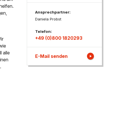
helfen.
Ansprechpartner:
gen,
ngen
Daniela Probst
Telefon:
+49 (0)800 1820293
ir
wie
 alle
E-Mail senden
inen
.