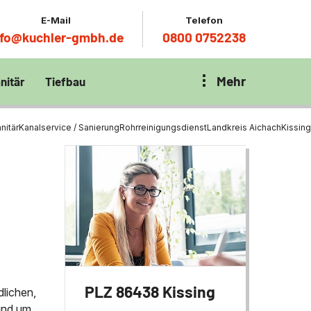
E-Mail
Telefon
nfo@kuchler-gmbh.de
0800 0752238
Mehr
nitär
Tiefbau
on Klärbecken
nitär
en per
nitär
Kanalservice / Sanierung
Rohrreinigungsdienst
Landkreis Aichach
Kissing
en Zentrum München
wässerung
ür Tiefbau
ltebecken
ng
ces mit
chnik
t
PLZ 86438 Kissing
dlichen,
rund um