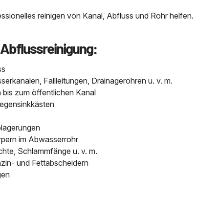
sionelles reinigen von Kanal, Abfluss und Rohr helfen.
 Abflussreinigung:
ss
kanälen, Fallleitungen, Drainagerohren u. v. m.
bis zum öffentlichen Kanal
Regensinkkästen
blagerungen
pern im Abwasserrohr
chte, Schlammfänge u. v. m.
nzin- und Fettabscheidern
gen