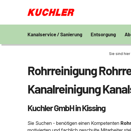
Kanalservice / Sanierung
Entsorgung
Ab
Kanalsanierung
Großprofilsanierung
Entsorgung und V
En
von Bohrschlamm
Sie sind hier 
Wa
GFK - Schachtliner
Kanalreinigung
Chemisch physikal
Pr
Rohrreinigung Rohrre
Grubenentleerung
24h Notdienst
Behandlungsanlag
Unternehmen
Sa
Rohrreinigungsdienst
Wasserhaltung
Grubenentleerung
Fe
Kanalreinigung Kanal
Umpumpen
Saugwagen
Stellenangebote
Abfallzwischenlag
Kuchler GmbH in Kissing
Kontakt
Schießstandsanier
Geschosssandfan
Sie Suchen - benötigen einen Kompetenten
Rohr
motivierten und fachlich geschulte Mitarbeiter s