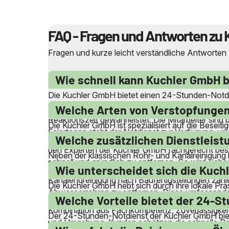
FAQ - Fragen und Antworten zu 
Fragen und kurze leicht verständliche Antworten
Wie schnell kann Kuchler GmbH be
Die Kuchler GmbH bietet einen 24-Stunden-Notdien
anderes dringendes Problem handelt, die Fachkräf
Welche Arten von Verstopfungen
Reaktionszeit gewährleistet. Die Mitarbeiter sin
Die Kuchler GmbH ist spezialisiert auf die Besei
Feiertagen steht der Notdienst zur Verfügung, um 
Waschbecken, Duschen, Badewannen und Spülmasc
Welche zusätzlichen Dienstleist
den Experten der Kuchler GmbH fachgerecht bese
Neben der klassischen Rohr- und Kanalreinigung 
schnell und gründlich zu entfernen. So wird siche
Reinigung von Öl- und Fettabscheidern sowie di
Wie unterscheidet sich die Kuch
Kanalendreinigung nach Baufertigstellungen zähl
Die Kuchler GmbH hebt sich durch ihre lokale Pr
Abwasserrohren zu entfernen. Diese umfassenden
dass alle Arbeiten von eigenen, qualifizierten Mi
Welche Vorteile bietet der 24-
Kombination aus Fachkompetenz, Zuverlässigkei
Der 24-Stunden-Notdienst der Kuchler GmbH bietet 
und Umgebung. Kunden schätzen die schnelle Reak
Verstopfungen oder Wasserschäden, die sofortig