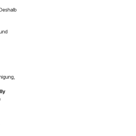
 Deshalb
 und
inigung,
lly
n
,