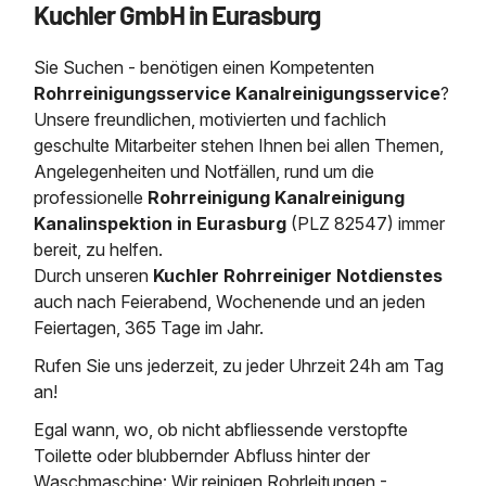
Kuchler GmbH in Eurasburg
Saugbagger / Luftförderanlage
Entleerung und Reinigung 
Kanalreinigung
Fettabscheider Entleerun
Zertifikate / Bestätigunge
Saugbagger für Tiefbau m
Regenrückhaltebecken
Entsorgung
Kanalinspektion
Sie Suchen - benötigen einen Kompetenten
Saugbagger und Pumpen z
Grubenentleerung und Sa
Heizung / Sanitär
Fermenter-Entleerung
Rohrreinigungsservice Kanalreinigungsservice
?
Grubenentleerung
Unsere freundlichen, motivierten und fachlich
Sickerschacht Reinigung
Regenrückhaltebecken
geschulte Mitarbeiter stehen Ihnen bei allen Themen,
24h Notdienst
Entschlammung
Tiefbau
Angelegenheiten und Notfällen, rund um die
Abfallzwischenlager
Kosten Preise
professionelle
Rohrreinigung Kanalreinigung
Trockensaugen von Filtera
Austausch von Biofilterma
etc.
Kanalinspektion in Eurasburg
(PLZ 82547) immer
Unternehmen
Rohrreinigungsdienst
bereit, zu helfen.
Schießstandsanierung -
Weitere Services mit Luft
Durch unseren
Kuchler Rohrreiniger Notdienstes
Geschosssandfang
Wasserhaltung Umpumpe
auch nach Feierabend, Wochenende und an jeden
Stellenangebote
Mobile Schlamm-Entwäss
Feiertagen, 365 Tage im Jahr.
Dükerreinigung Beckenrei
Rufen Sie uns jederzeit, zu jeder Uhrzeit 24h am Tag
Kontakt
an!
Egal wann, wo, ob nicht abfliessende verstopfte
Toilette oder blubbernder Abfluss hinter der
Waschmaschine: Wir reinigen Rohrleitungen -