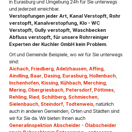
in Eurasburg und Umgebung 24h für Sie unterwegs
und jederzeit erreichbar.
Verstopfungen jeder Art, Kanal Verstopft, Rohr
verstopft, Kanalverstopfung, Klo - WC
Verstopft, Gully verstopft, Waschbecken
Abfluss verstopft, für unsere Rohrreiniger
Experten der Kuchler GmbH kein Problem
.
Ort und Gemeinde Beispiele, wo wir für Sie unterwegs
sind:
Aichach
,
Friedberg
,
Adelzhausen
,
Affing
,
Aindling
,
Baar
,
Dasing
,
Eurasburg
,
Hollenbach
,
Inchenhofen
,
Kissing
,
Kühbach
,
Merching
,
Mering
,
Obergriesbach
,
Petersdorf
,
Pöttmes
,
Rehling
,
Ried
,
Schiltberg
,
Schmiechen
,
Sielenbauch
,
Steindorf
,
Todtenweis
, natürlich
auch in anderen Gemeinden, Orten und Städten sind
wir für Sie da. Wir bieten Ihnen auch
Generalinspektion Abscheider - Ölabscheider