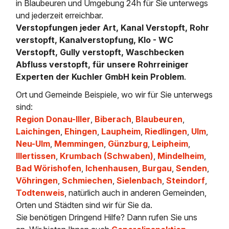
in Blaubeuren und Umgebung 24h für Sie unterwegs
und jederzeit erreichbar.
Verstopfungen jeder Art, Kanal Verstopft, Rohr
verstopft, Kanalverstopfung, Klo - WC
Verstopft, Gully verstopft, Waschbecken
Abfluss verstopft, für unsere Rohrreiniger
Experten der Kuchler GmbH kein Problem
.
Ort und Gemeinde Beispiele, wo wir für Sie unterwegs
sind:
Region Donau-Iller
,
Biberach
,
Blaubeuren
,
Laichingen
,
Ehingen
,
Laupheim
,
Riedlingen
,
Ulm
,
Neu-Ulm
,
Memmingen
,
Günzburg
,
Leipheim
,
Illertissen
,
Krumbach (Schwaben)
,
Mindelheim
,
Bad Wörishofen
,
Ichenhausen
,
Burgau
,
Senden
,
Vöhringen
,
Schmiechen
,
Sielenbach
,
Steindorf
,
Todtenweis
, natürlich auch in anderen Gemeinden,
Orten und Städten sind wir für Sie da.
Sie benötigen Dringend Hilfe? Dann rufen Sie uns