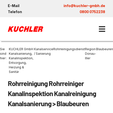
info@kuchler-gmbh.de
E-Mail
0800 0752238
Telefon
Sie
KUCHLER GmbH
Kanalservice
Rohrreinigungsdienst
Region
Blaubeuren
sind
Kanalsanierung,
/ Sanierung
Donau-
hier :
Kanalinspektion,
Iller
Entsorgung,
Kanalservice / Sanierung
Heizung &
Sanitär
Kanalsanierung
Entsorgung und Verwertun
Entleerung Entsorgung Öl
Heizung / Sanitär
KUCHLER GRUPPE
Bohrschlamm
Entsorgung
Rohrreinigung Rohrreiniger
Be- und Entkiesen von Fl
Großprofilsanierung
Wartung und Vollservice
Wärmepumpen Zentrum M
Nachhaltigkeit & Umwelt
Entsorgung von Kühlschmi
Kanalinspektion Kanalreinigung
Entleerung von Klärbecke
Schachtsanierung
Prüfung & Generalinspekt
Brückenentwässerung
Referenzen
Faultürmen per Saugbagg
Abscheider
Kanalsanierung > Blaubeuren
Chemisch physikalische
Behandlungsanlage
GFK - Schachtliner
Sanierung von Abscheide
News & Aktuelles
Entleerung und Aussaugen