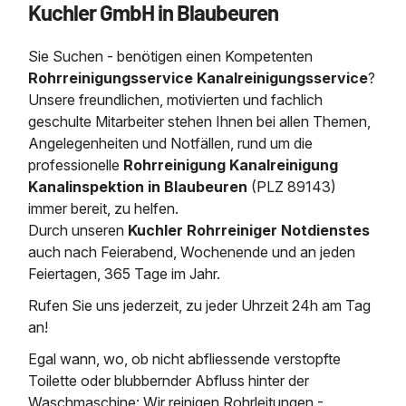
Kuchler GmbH in Blaubeuren
Saugbagger / Luftförderanlage
Entleerung und Reinigung 
Kanalreinigung
Fettabscheider Entleerun
Zertifikate / Bestätigunge
Saugbagger für Tiefbau m
Regenrückhaltebecken
Entsorgung
Kanalinspektion
Sie Suchen - benötigen einen Kompetenten
Saugbagger und Pumpen z
Grubenentleerung und Sa
Heizung / Sanitär
Fermenter-Entleerung
Rohrreinigungsservice Kanalreinigungsservice
?
Grubenentleerung
Unsere freundlichen, motivierten und fachlich
Sickerschacht Reinigung
Regenrückhaltebecken
geschulte Mitarbeiter stehen Ihnen bei allen Themen,
24h Notdienst
Entschlammung
Tiefbau
Angelegenheiten und Notfällen, rund um die
Abfallzwischenlager
Kosten Preise
professionelle
Rohrreinigung Kanalreinigung
Trockensaugen von Filtera
Austausch von Biofilterma
etc.
Kanalinspektion in Blaubeuren
(PLZ 89143)
Unternehmen
Rohrreinigungsdienst
immer bereit, zu helfen.
Schießstandsanierung -
Weitere Services mit Luft
Durch unseren
Kuchler Rohrreiniger Notdienstes
Geschosssandfang
Wasserhaltung Umpumpe
auch nach Feierabend, Wochenende und an jeden
Stellenangebote
Mobile Schlamm-Entwäss
Feiertagen, 365 Tage im Jahr.
Dükerreinigung Beckenrei
Rufen Sie uns jederzeit, zu jeder Uhrzeit 24h am Tag
Kontakt
an!
Egal wann, wo, ob nicht abfliessende verstopfte
Toilette oder blubbernder Abfluss hinter der
Waschmaschine: Wir reinigen Rohrleitungen -