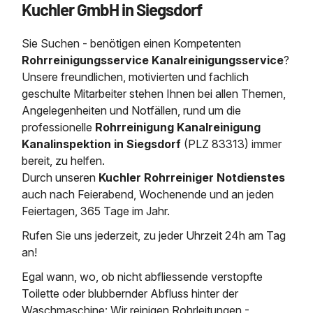
Kuchler GmbH in Siegsdorf
Saugbagger / Luftförderanlage
Entleerung und Reinigung 
Kanalreinigung
Fettabscheider Entleerun
Zertifikate / Bestätigunge
Saugbagger für Tiefbau m
Regenrückhaltebecken
Entsorgung
Kanalinspektion
Sie Suchen - benötigen einen Kompetenten
Saugbagger und Pumpen z
Grubenentleerung und Sa
Heizung / Sanitär
Fermenter-Entleerung
Rohrreinigungsservice Kanalreinigungsservice
?
Grubenentleerung
Unsere freundlichen, motivierten und fachlich
Sickerschacht Reinigung
Regenrückhaltebecken
geschulte Mitarbeiter stehen Ihnen bei allen Themen,
24h Notdienst
Entschlammung
Tiefbau
Angelegenheiten und Notfällen, rund um die
Abfallzwischenlager
Kosten Preise
professionelle
Rohrreinigung Kanalreinigung
Trockensaugen von Filtera
Austausch von Biofilterma
etc.
Kanalinspektion in Siegsdorf
(PLZ 83313) immer
Unternehmen
Rohrreinigungsdienst
bereit, zu helfen.
Schießstandsanierung -
Weitere Services mit Luft
Durch unseren
Kuchler Rohrreiniger Notdienstes
Geschosssandfang
Wasserhaltung Umpumpe
auch nach Feierabend, Wochenende und an jeden
Stellenangebote
Mobile Schlamm-Entwäss
Feiertagen, 365 Tage im Jahr.
Dükerreinigung Beckenrei
Rufen Sie uns jederzeit, zu jeder Uhrzeit 24h am Tag
Kontakt
an!
Egal wann, wo, ob nicht abfliessende verstopfte
Toilette oder blubbernder Abfluss hinter der
Waschmaschine: Wir reinigen Rohrleitungen -