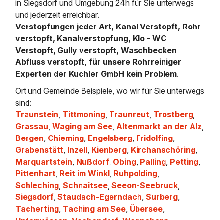
in Siegsdorf und Umgebung 24h für Sie unterwegs
und jederzeit erreichbar.
Verstopfungen jeder Art, Kanal Verstopft, Rohr
verstopft, Kanalverstopfung, Klo - WC
Verstopft, Gully verstopft, Waschbecken
Abfluss verstopft, für unsere Rohrreiniger
Experten der Kuchler GmbH kein Problem
.
Ort und Gemeinde Beispiele, wo wir für Sie unterwegs
sind:
Traunstein
,
Tittmoning
,
Traunreut
,
Trostberg
,
Grassau
,
Waging am See
,
Altenmarkt an der Alz
,
Bergen
,
Chieming
,
Engelsberg
,
Fridolfing
,
Grabenstätt
,
Inzell
,
Kienberg
,
Kirchanschöring
,
Marquartstein
,
Nußdorf
,
Obing
,
Palling
,
Petting
,
Pittenhart
,
Reit im Winkl
,
Ruhpolding
,
Schleching
,
Schnaitsee
,
Seeon-Seebruck
,
Siegsdorf
,
Staudach-Egerndach
,
Surberg
,
Tacherting
,
Taching am See
,
Übersee
,