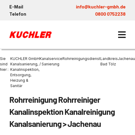
info@kuchler-gmbh.de
E-Mail
0800 0752238
Telefon
Sie
KUCHLER GmbH
Kanalservice
Rohrreinigungsdienst
Landkreis
Jachenau
sind
Kanalsanierung,
/ Sanierung
Bad Tölz
hier :
Kanalinspektion,
Entsorgung,
Kanalservice / Sanierung
Heizung &
Sanitär
Kanalsanierung
Entsorgung und Verwertun
Entleerung Entsorgung Öl
Heizung / Sanitär
KUCHLER GRUPPE
Bohrschlamm
Entsorgung
Rohrreinigung Rohrreiniger
Be- und Entkiesen von Fl
Großprofilsanierung
Wartung und Vollservice
Wärmepumpen Zentrum M
Nachhaltigkeit & Umwelt
Entsorgung von Kühlschmi
Kanalinspektion Kanalreinigung
Entleerung von Klärbecke
Schachtsanierung
Prüfung & Generalinspekt
Brückenentwässerung
Referenzen
Faultürmen per Saugbagg
Abscheider
Kanalsanierung > Jachenau
Chemisch physikalische
Behandlungsanlage
GFK - Schachtliner
Sanierung von Abscheide
News & Aktuelles
Entleerung und Aussaugen