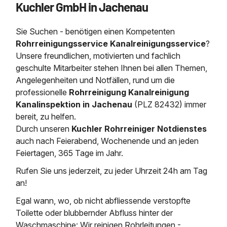
Kuchler GmbH in Jachenau
Saugbagger / Luftförderanlage
Entleerung und Reinigung 
Kanalreinigung
Fettabscheider Entleerun
Zertifikate / Bestätigunge
Saugbagger für Tiefbau m
Regenrückhaltebecken
Entsorgung
Kanalinspektion
Sie Suchen - benötigen einen Kompetenten
Saugbagger und Pumpen z
Grubenentleerung und Sa
Heizung / Sanitär
Fermenter-Entleerung
Rohrreinigungsservice Kanalreinigungsservice
?
Grubenentleerung
Unsere freundlichen, motivierten und fachlich
Sickerschacht Reinigung
Regenrückhaltebecken
geschulte Mitarbeiter stehen Ihnen bei allen Themen,
24h Notdienst
Entschlammung
Tiefbau
Angelegenheiten und Notfällen, rund um die
Abfallzwischenlager
Kosten Preise
professionelle
Rohrreinigung Kanalreinigung
Trockensaugen von Filtera
Austausch von Biofilterma
etc.
Kanalinspektion in Jachenau
(PLZ 82432) immer
Unternehmen
Rohrreinigungsdienst
bereit, zu helfen.
Schießstandsanierung -
Weitere Services mit Luft
Durch unseren
Kuchler Rohrreiniger Notdienstes
Geschosssandfang
Wasserhaltung Umpumpe
auch nach Feierabend, Wochenende und an jeden
Stellenangebote
Mobile Schlamm-Entwäss
Feiertagen, 365 Tage im Jahr.
Dükerreinigung Beckenrei
Rufen Sie uns jederzeit, zu jeder Uhrzeit 24h am Tag
Kontakt
an!
Egal wann, wo, ob nicht abfliessende verstopfte
Toilette oder blubbernder Abfluss hinter der
Waschmaschine: Wir reinigen Rohrleitungen -