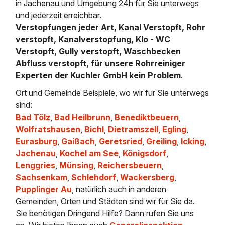
in Jachenau und Umgebung 24h für Sie unterwegs
und jederzeit erreichbar.
Verstopfungen jeder Art, Kanal Verstopft, Rohr
verstopft, Kanalverstopfung, Klo - WC
Verstopft, Gully verstopft, Waschbecken
Abfluss verstopft, für unsere Rohrreiniger
Experten der Kuchler GmbH kein Problem
.
Ort und Gemeinde Beispiele, wo wir für Sie unterwegs
sind:
Bad Tölz
,
Bad Heilbrunn
,
Benediktbeuern
,
Wolfratshausen
,
Bichl
,
Dietramszell
,
Egling
,
Eurasburg
,
Gaißach
,
Geretsried
,
Greiling
,
Icking
,
Jachenau
,
Kochel am See
,
Königsdorf
,
Lenggries
,
Münsing
,
Reichersbeuern
,
Sachsenkam
,
Schlehdorf
,
Wackersberg
,
Pupplinger Au
, natürlich auch in anderen
Gemeinden, Orten und Städten sind wir für Sie da.
Sie benötigen Dringend Hilfe? Dann rufen Sie uns