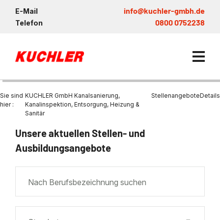
info@kuchler-gmbh.de
E-Mail
0800 0752238
Telefon
Sie sind
KUCHLER GmbH Kanalsanierung,
Stellenangebote
Details
hier :
Kanalinspektion, Entsorgung, Heizung &
Sanitär
Kanalservice / Sanierung
Unsere aktuellen Stellen- und
Ausbildungsangebote
Kanalsanierung
Entsorgung und Verwertun
Entleerung Entsorgung Öl
Heizung / Sanitär
KUCHLER GRUPPE
Bohrschlamm
Entsorgung
Be- und Entkiesen von Fl
Großprofilsanierung
Wartung und Vollservice
Wärmepumpen Zentrum M
Nachhaltigkeit & Umwelt
Entsorgung von Kühlschmi
Entleerung von Klärbecke
Nach Berufsbezeichnung suchen
Schachtsanierung
Prüfung & Generalinspekt
Brückenentwässerung
Referenzen
Faultürmen per Saugbagg
Abscheider
Chemisch physikalische
Behandlungsanlage
GFK - Schachtliner
Sanierung von Abscheide
News & Aktuelles
Entleerung und Aussaugen