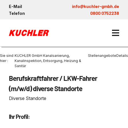
info@kuchler-gmbh.de
E-Mail
0800 0752238
Telefon
Sie sind
KUCHLER GmbH Kanalsanierung,
Stellenangebote
Details
hier :
Kanalinspektion, Entsorgung, Heizung &
Sanitär
Kanalservice / Sanierung
Berufskraftfahrer / LKW-Fahrer
Kanalsanierung
Entsorgung und Verwertun
Entleerung Entsorgung Öl
Heizung / Sanitär
KUCHLER GRUPPE
(m/w/d) diverse Standorte
Bohrschlamm
Entsorgung
Be- und Entkiesen von Fl
Großprofilsanierung
Wartung und Vollservice
Wärmepumpen Zentrum M
Nachhaltigkeit & Umwelt
Diverse Standorte
Entsorgung von Kühlschmi
Entleerung von Klärbecke
Schachtsanierung
Prüfung & Generalinspekt
Brückenentwässerung
Referenzen
Faultürmen per Saugbagg
Abscheider
Chemisch physikalische
Ihr Profil:
Behandlungsanlage
GFK - Schachtliner
Sanierung von Abscheide
News & Aktuelles
Entleerung und Aussaugen