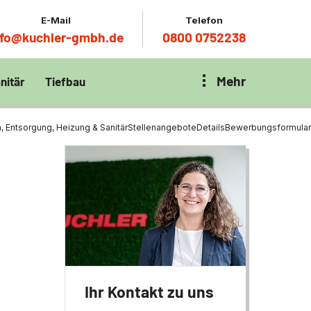
E-Mail
Telefon
nfo@kuchler-gmbh.de
0800 0752238
Mehr
nitär
Tiefbau
on Klärbecken
nitär
en per
 Entsorgung, Heizung & Sanitär
Stellenangebote
Details
Bewerbungsformular
en Zentrum München
wässerung
ür Tiefbau
ltebecken
ng
ces mit
chnik
t
Ihr Kontakt zu uns