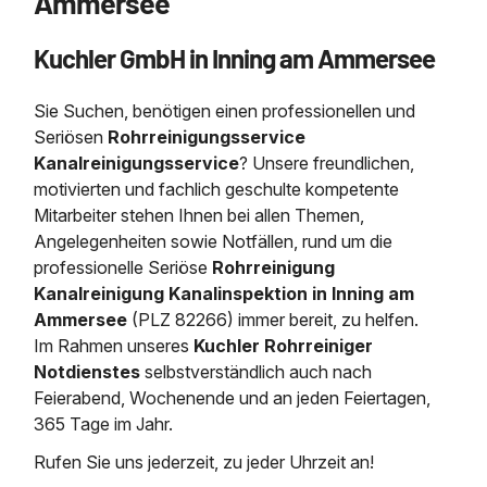
Ammersee
Saugbagger / Luftförderanlage
Entleerung und Reinigung 
Kanalreinigung
Fettabscheider Entleerun
Zertifikate / Bestätigunge
Saugbagger für Tiefbau m
Regenrückhaltebecken
Entsorgung
Kuchler GmbH in Inning am Ammersee
Kanalinspektion
Saugbagger und Pumpen z
Grubenentleerung und Sa
Heizung / Sanitär
Fermenter-Entleerung
Grubenentleerung
Sie Suchen, benötigen einen professionellen und
Sickerschacht Reinigung
Regenrückhaltebecken
Seriösen
Rohrreinigungsservice
24h Notdienst
Entschlammung
Tiefbau
Kanalreinigungsservice
? Unsere freundlichen,
Abfallzwischenlager
motivierten und fachlich geschulte kompetente
Kosten Preise
Trockensaugen von Filtera
Mitarbeiter stehen Ihnen bei allen Themen,
Austausch von Biofilterma
etc.
Unternehmen
Rohrreinigungsdienst
Angelegenheiten sowie Notfällen, rund um die
Schießstandsanierung -
Weitere Services mit Luft
professionelle
Seriöse
Rohrreinigung
Geschosssandfang
Wasserhaltung Umpumpe
Kanalreinigung Kanalinspektion in Inning am
Stellenangebote
Ammersee
(PLZ 82266) immer bereit, zu helfen.
Mobile Schlamm-Entwäss
Dükerreinigung Beckenrei
Im Rahmen unseres
Kuchler Rohrreiniger
Notdienstes
selbstverständlich auch nach
Kontakt
Feierabend, Wochenende und an jeden Feiertagen,
365 Tage im Jahr.
Rufen Sie uns jederzeit, zu jeder Uhrzeit an!