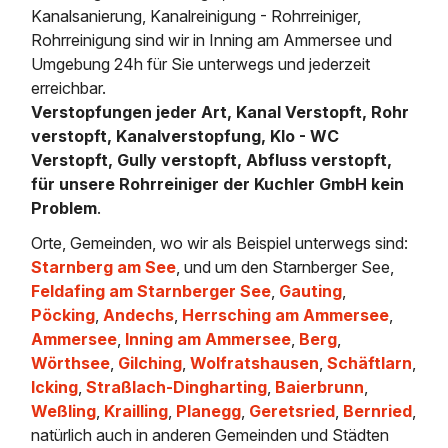
Kanalsanierung, Kanalreinigung - Rohrreiniger,
Rohrreinigung sind wir in Inning am Ammersee und
Umgebung 24h für Sie unterwegs und jederzeit
erreichbar.
Verstopfungen jeder Art, Kanal Verstopft, Rohr
verstopft, Kanalverstopfung, Klo - WC
Verstopft, Gully verstopft, Abfluss verstopft,
für unsere Rohrreiniger der Kuchler GmbH kein
Problem
.
Orte, Gemeinden, wo wir als Beispiel unterwegs sind:
Starnberg am See
, und um den Starnberger See,
Feldafing am Starnberger See
,
Gauting
,
Pöcking
,
Andechs
,
Herrsching am Ammersee
,
Ammersee
,
Inning am Ammersee
,
Berg
,
Wörthsee
,
Gilching
,
Wolfratshausen
,
Schäftlarn
,
Icking
,
Straßlach-Dingharting
,
Baierbrunn
,
Weßling
,
Krailling
,
Planegg
,
Geretsried
,
Bernried
,
natürlich auch in anderen Gemeinden und Städten