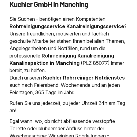
Kuchler GmbH in Manching
Saugbagger / Luftförderanlage
Entleerung und Reinigung 
Kanalreinigung
Fettabscheider Entleerun
Zertifikate / Bestätigunge
Saugbagger für Tiefbau m
Regenrückhaltebecken
Entsorgung
Kanalinspektion
Sie Suchen - benötigen einen Kompetenten
Saugbagger und Pumpen z
Grubenentleerung und Sa
Heizung / Sanitär
Fermenter-Entleerung
Rohrreinigungsservice Kanalreinigungsservice
?
Grubenentleerung
Unsere freundlichen, motivierten und fachlich
Sickerschacht Reinigung
Regenrückhaltebecken
geschulte Mitarbeiter stehen Ihnen bei allen Themen,
24h Notdienst
Entschlammung
Tiefbau
Angelegenheiten und Notfällen, rund um die
Abfallzwischenlager
Kosten Preise
professionelle
Rohrreinigung Kanalreinigung
Trockensaugen von Filtera
Austausch von Biofilterma
etc.
Kanalinspektion in Manching
(PLZ 85077) immer
Unternehmen
Rohrreinigungsdienst
bereit, zu helfen.
Schießstandsanierung -
Weitere Services mit Luft
Durch unseren
Kuchler Rohrreiniger Notdienstes
Geschosssandfang
Wasserhaltung Umpumpe
auch nach Feierabend, Wochenende und an jeden
Stellenangebote
Mobile Schlamm-Entwäss
Feiertagen, 365 Tage im Jahr.
Dükerreinigung Beckenrei
Rufen Sie uns jederzeit, zu jeder Uhrzeit 24h am Tag
Kontakt
an!
Egal wann, wo, ob nicht abfliessende verstopfte
Toilette oder blubbernder Abfluss hinter der
Waschmaschine: Wir reinigen Rohrleitungen -