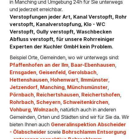
in Manching und Umgebung 24h für Sie unterwegs
und jederzeit erreichbar.
Verstopfungen jeder Art, Kanal Verstopft, Rohr
verstopft, Kanalverstopfung, Klo - WC
Verstopft, Gully verstopft, Waschbecken
Abfluss verstopft, für unsere Rohrreiniger
Experten der Kuchler GmbH kein Problem
.
Beispiel Orte, Gemeinden, wo wir unterwegs sind:
Pfaffenhofen an der Ilm
,
Baar-Ebenhausen
,
Ernsgaden
,
Geisenfeld
,
Gerolsbach
,
Hettenshausen
,
Hohenwart
,
Ilmmünster
,
Jetzendorf
,
Manching
,
Münchsmünster
,
Pörnbach
,
Reichertshausen
,
Reichertshofen
,
Rohrbach
,
Scheyern
,
Schweitenkirchen
,
Vohburg
,
Wolnzach
, natürlich auch in anderen
Gemeinden, Orten und Städten sind wir für Sie da. Wir
bieten Ihnen auch
Generalinspektion Abscheider
- Ölabscheider
sowie
Bohrschlamm Entsorgung