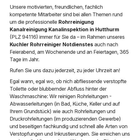
Saugbagger / Luftförderanlage
Entleerung und Reinigung 
Kanalreinigung
Fettabscheider Entleerun
Zertifikate / Bestätigunge
Saugbagger für Tiefbau m
Unsere motivierten, freundlichen, fachlich
Regenrückhaltebecken
Entsorgung
kompetente Mitarbeiter sind bei allen Themen rund
Kanalinspektion
Saugbagger und Pumpen z
um die professionelle
Rohrreinigung
Grubenentleerung und Sa
Heizung / Sanitär
Fermenter-Entleerung
Kanalreinigung Kanalinspektion in Hutthurm
Grubenentleerung
(PLZ 94116) immer für Sie da – im Rahmen unseres
Sickerschacht Reinigung
Regenrückhaltebecken
24h Notdienst
Kuchler Rohrreiniger Notdienstes
auch nach
Entschlammung
Tiefbau
Abfallzwischenlager
Feierabend, am Wochenende und an Feiertagen, 365
Kosten Preise
Trockensaugen von Filtera
Tage im Jahr.
Austausch von Biofilterma
etc.
Unternehmen
Rohrreinigungsdienst
Rufen Sie uns dazu jederzeit, zu jeder Uhrzeit an!
Schießstandsanierung -
Weitere Services mit Luft
Geschosssandfang
Egal wann, egal wo, ob nich abfliessende verstopfte
Wasserhaltung Umpumpe
Stellenangebote
Toilette oder blubbernder Abfluss hinter der
Mobile Schlamm-Entwäss
Dükerreinigung Beckenrei
Waschmaschine: Wir reinigen Rohrleitungen -
Abwasserleitungen (in Bad, Küche, Keller und auf
Kontakt
Ihrem Grundstück) wie auch Rohrleitungen und
Druckrohrleitungen (im produzierenden Gewerbe)
und beseitigen fachkundig und schnell alle Arten von
Verstopfungen und Inkrustierungen. Sie erreichen uns