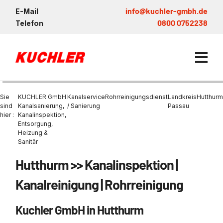
info@kuchler-gmbh.de
E-Mail
0800 0752238
Telefon
Sie
KUCHLER GmbH
Kanalservice
Rohrreinigungsdienst
Landkreis
Hutthurm
sind
Kanalsanierung,
/ Sanierung
Passau
hier :
Kanalinspektion,
Entsorgung,
Kanalservice / Sanierung
Heizung &
Sanitär
Kanalsanierung
Entsorgung und Verwertun
Entleerung Entsorgung Öl
Heizung / Sanitär
KUCHLER GRUPPE
Bohrschlamm
Entsorgung
Hutthurm >> Kanalinspektion |
Be- und Entkiesen von Fl
Großprofilsanierung
Wartung und Vollservice
Wärmepumpen Zentrum M
Nachhaltigkeit & Umwelt
Entsorgung von Kühlschmi
Kanalreinigung | Rohrreinigung
Entleerung von Klärbecke
Schachtsanierung
Prüfung & Generalinspekt
Brückenentwässerung
Referenzen
Faultürmen per Saugbagg
Abscheider
Chemisch physikalische
Kuchler GmbH in Hutthurm
Behandlungsanlage
GFK - Schachtliner
Sanierung von Abscheide
News & Aktuelles
Entleerung und Aussaugen