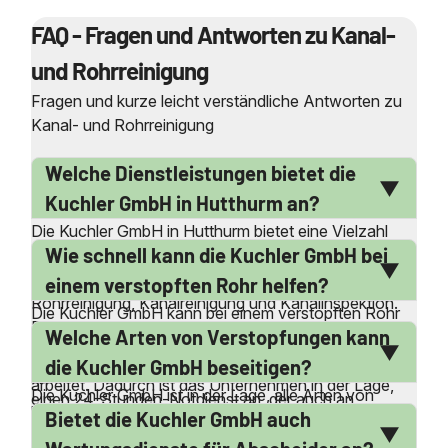
FAQ - Fragen und Antworten zu Kanal-
und Rohrreinigung
Fragen und kurze leicht verständliche Antworten zu
Kanal- und Rohrreinigung
Welche Dienstleistungen bietet die
Kuchler GmbH in Hutthurm an?
Die Kuchler GmbH in Hutthurm bietet eine Vielzahl
Wie schnell kann die Kuchler GmbH bei
von Dienstleistungen rund um die Kanal- und
Rohrreinigung an. Dazu gehören die professionelle
einem verstopften Rohr helfen?
Rohrreinigung, Kanalreinigung und Kanalinspektion.
Die Kuchler GmbH kann bei einem verstopften Rohr
Das Unternehmen ist auch auf die Reinigung von
Welche Arten von Verstopfungen kann
sehr schnell helfen, da sie über eigene Service-
Abwasserleitungen in Bad, Küche und Keller
Stützpunkte verfügt und ohne Subunternehmer
die Kuchler GmbH beseitigen?
spezialisiert. Darüber hinaus bietet die Kuchler GmbH
arbeitet. Dadurch ist das Unternehmen in der Lage,
Die Kuchler GmbH ist in der Lage, alle Arten von
einen 24-Stunden-Notdienst an, der auch an
umgehend auf Anfragen zu reagieren und schnelle
Bietet die Kuchler GmbH auch
Verstopfungen zu beseitigen, sei es in Toiletten,
Wochenenden und Feiertagen verfügbar ist. Sie
Hilfe zu leisten. Der 24-Stunden-Notdienst steht rund
Waschbecken, Duschen oder Spülbecken. Das
garantiert eine schnelle und fachkundige Beseitigung