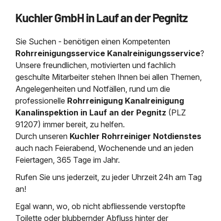
Saugbagger / Luftförderanlage
Entleerung und Reinigung 
Kanalreinigung
Fettabscheider Entleerun
Zertifikate / Bestätigunge
Saugbagger für Tiefbau m
Kuchler GmbH in Lauf an der Pegnitz
Regenrückhaltebecken
Entsorgung
Kanalinspektion
Saugbagger und Pumpen z
Grubenentleerung und Sa
Heizung / Sanitär
Fermenter-Entleerung
Sie Suchen - benötigen einen Kompetenten
Grubenentleerung
Rohrreinigungsservice Kanalreinigungsservice
?
Sickerschacht Reinigung
Regenrückhaltebecken
Unsere freundlichen, motivierten und fachlich
24h Notdienst
Entschlammung
Tiefbau
geschulte Mitarbeiter stehen Ihnen bei allen Themen,
Abfallzwischenlager
Angelegenheiten und Notfällen, rund um die
Kosten Preise
Trockensaugen von Filtera
Austausch von Biofilterma
etc.
professionelle
Rohrreinigung Kanalreinigung
Unternehmen
Rohrreinigungsdienst
Kanalinspektion in Lauf an der Pegnitz
(PLZ
Schießstandsanierung -
Weitere Services mit Luft
91207) immer bereit, zu helfen.
Geschosssandfang
Wasserhaltung Umpumpe
Durch unseren
Kuchler Rohrreiniger Notdienstes
Stellenangebote
auch nach Feierabend, Wochenende und an jeden
Mobile Schlamm-Entwäss
Dükerreinigung Beckenrei
Feiertagen, 365 Tage im Jahr.
Kontakt
Rufen Sie uns jederzeit, zu jeder Uhrzeit 24h am Tag
an!
Egal wann, wo, ob nicht abfliessende verstopfte
Toilette oder blubbernder Abfluss hinter der