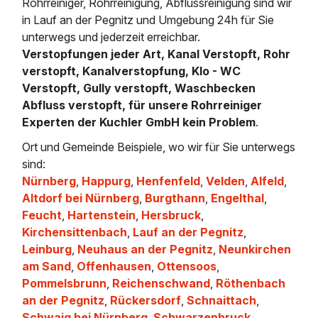
Rohrreiniger, Rohrreinigung, Abflussreinigung sind wir
in Lauf an der Pegnitz und Umgebung 24h für Sie
unterwegs und jederzeit erreichbar.
Verstopfungen jeder Art, Kanal Verstopft, Rohr
verstopft, Kanalverstopfung, Klo - WC
Verstopft, Gully verstopft, Waschbecken
Abfluss verstopft, für unsere Rohrreiniger
Experten der Kuchler GmbH kein Problem
.
Ort und Gemeinde Beispiele, wo wir für Sie unterwegs
sind:
Nürnberg
,
Happurg
,
Henfenfeld
,
Velden
,
Alfeld
,
Altdorf bei Nürnberg
,
Burgthann
,
Engelthal
,
Feucht
,
Hartenstein
,
Hersbruck
,
Kirchensittenbach
,
Lauf an der Pegnitz
,
Leinburg
,
Neuhaus an der Pegnitz
,
Neunkirchen
am Sand
,
Offenhausen
,
Ottensoos
,
Pommelsbrunn
,
Reichenschwand
,
Röthenbach
an der Pegnitz
,
Rückersdorf
,
Schnaittach
,
Schwaig bei Nürnberg
,
Schwarzenbruck
,