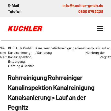
info@kuchler-gmbh.de
E-Mail
0800 0752238
Telefon
Sie
KUCHLER GmbH
Kanalservice
Rohrreinigungsdienst
Landkreis
Lauf an
sind
Kanalsanierung,
/ Sanierung
Nürnberg
der
hier :
Kanalinspektion,
Pegnitz
Entsorgung,
Kanalservice / Sanierung
Heizung & Sanitär
Kanalsanierung
Entsorgung und Verwertun
Entleerung Entsorgung Öl
Heizung / Sanitär
KUCHLER GRUPPE
Rohrreinigung Rohrreiniger
Bohrschlamm
Entsorgung
Be- und Entkiesen von Fl
Großprofilsanierung
Wartung und Vollservice
Wärmepumpen Zentrum M
Nachhaltigkeit & Umwelt
Kanalinspektion Kanalreinigung
Entsorgung von Kühlschmi
Entleerung von Klärbecke
Schachtsanierung
Prüfung & Generalinspekt
Brückenentwässerung
Referenzen
Kanalsanierung > Lauf an der
Faultürmen per Saugbagg
Abscheider
Chemisch physikalische
Behandlungsanlage
GFK - Schachtliner
Sanierung von Abscheide
News & Aktuelles
Pegnitz
Entleerung und Aussaugen