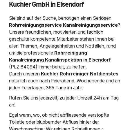
Kuchler GmbH in Elsendorf
Saugbagger / Luftförderanlage
Entleerung und Reinigung 
Kanalreinigung
Fettabscheider Entleerun
Zertifikate / Bestätigunge
Saugbagger für Tiefbau m
Regenrückhaltebecken
Entsorgung
Kanalinspektion
Sie sind auf der Suche, benötigen einen Seriösen
Saugbagger und Pumpen z
Grubenentleerung und Sa
Heizung / Sanitär
Fermenter-Entleerung
Rohrreinigungsservice Kanalreinigungsservice
?
Grubenentleerung
Unsere freundlichen, motivierten und fachlich
Sickerschacht Reinigung
Regenrückhaltebecken
geschulte kompetente Mitarbeiter stehen Ihnen bei
24h Notdienst
Entschlammung
Tiefbau
allen Themen, Angelegenheiten und Notfällen, rund
Abfallzwischenlager
Kosten Preise
um die professionelle
Rohrreinigung
Trockensaugen von Filtera
Austausch von Biofilterma
etc.
Kanalreinigung Kanalinspektion in Elsendorf
Unternehmen
Rohrreinigungsdienst
(PLZ 84094) immer bereit, zu helfen.
Schießstandsanierung -
Weitere Services mit Luft
Durch unseren
Kuchler Rohrreiniger Notdienstes
Geschosssandfang
Wasserhaltung Umpumpe
natürlich auch nach Feierabend, Wochenende und an
Stellenangebote
Mobile Schlamm-Entwäss
jeden Feiertagen, 365 Tage im Jahr.
Dükerreinigung Beckenrei
Rufen Sie uns jederzeit, zu jeder Uhrzeit 24h am Tag
Kontakt
an!
Egal wann, wo, ob nicht abfliessende verstopfte
Toilette oder blubbernder Abfluss hinter der
Waschmaschine: Wir reinigen Rohrleitungen -