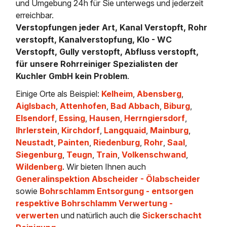
und Umgebung 24h für Sie unterwegs und jederzeit
erreichbar.
Verstopfungen jeder Art, Kanal Verstopft, Rohr
verstopft, Kanalverstopfung, Klo - WC
Verstopft, Gully verstopft, Abfluss verstopft,
für unsere Rohrreiniger Spezialisten der
Kuchler GmbH kein Problem
.
Einige Orte als Beispiel:
Kelheim
,
Abensberg
,
Aiglsbach
,
Attenhofen
,
Bad Abbach
,
Biburg
,
Elsendorf
,
Essing
,
Hausen
,
Herrngiersdorf
,
Ihrlerstein
,
Kirchdorf
,
Langquaid
,
Mainburg
,
Neustadt
,
Painten
,
Riedenburg
,
Rohr
,
Saal
,
Siegenburg
,
Teugn
,
Train
,
Volkenschwand
,
Wildenberg
. Wir bieten Ihnen auch
Generalinspektion Abscheider - Ölabscheider
sowie
Bohrschlamm Entsorgung - entsorgen
respektive Bohrschlamm Verwertung -
verwerten
und natürlich auch die
Sickerschacht