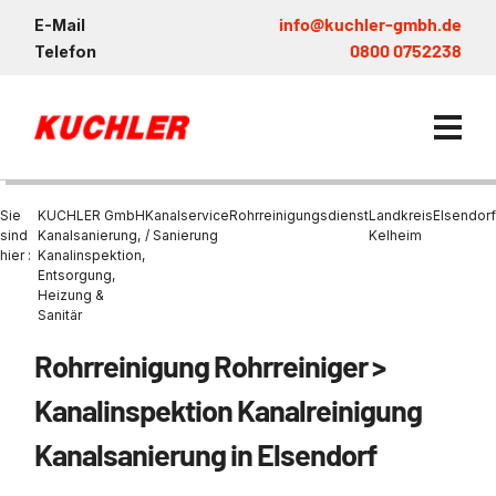
info@kuchler-gmbh.de
E-Mail
0800 0752238
Telefon
Sie
KUCHLER GmbH
Kanalservice
Rohrreinigungsdienst
Landkreis
Elsendorf
sind
Kanalsanierung,
/ Sanierung
Kelheim
hier :
Kanalinspektion,
Entsorgung,
Kanalservice / Sanierung
Heizung &
Sanitär
Kanalsanierung
Entsorgung und Verwertun
Entleerung Entsorgung Öl
Heizung / Sanitär
KUCHLER GRUPPE
Bohrschlamm
Entsorgung
Rohrreinigung Rohrreiniger >
Be- und Entkiesen von Fl
Großprofilsanierung
Wartung und Vollservice
Wärmepumpen Zentrum M
Nachhaltigkeit & Umwelt
Entsorgung von Kühlschmi
Kanalinspektion Kanalreinigung
Entleerung von Klärbecke
Schachtsanierung
Prüfung & Generalinspekt
Brückenentwässerung
Referenzen
Faultürmen per Saugbagg
Abscheider
Kanalsanierung in Elsendorf
Chemisch physikalische
Behandlungsanlage
GFK - Schachtliner
Sanierung von Abscheide
News & Aktuelles
Entleerung und Aussaugen