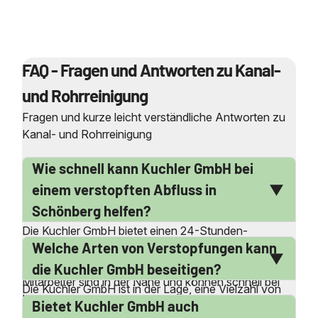
FAQ - Fragen und Antworten zu Kanal-
und Rohrreinigung
Fragen und kurze leicht verständliche Antworten zu
Kanal- und Rohrreinigung
Wie schnell kann Kuchler GmbH bei
einem verstopften Abfluss in
Schönberg helfen?
Die Kuchler GmbH bietet einen 24-Stunden-
Welche Arten von Verstopfungen kann
Notdienst an, der auch an Wochenenden und
Feiertagen verfügbar ist. Unsere qualifizierten
die Kuchler GmbH beseitigen?
Mitarbeiter sind in der Nähe und können schnell bei
Die Kuchler GmbH ist in der Lage, eine Vielzahl von
Ihnen sein, um das Problem zu lösen. Wir sind darauf
Bietet Kuchler GmbH auch
Verstopfungen zu beseitigen, darunter verstopfte
spezialisiert, alle Arten von Verstopfungen und