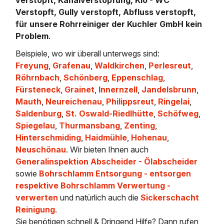
Verstopft, Gully verstopft, Abfluss verstopft,
für unsere Rohrreiniger der Kuchler GmbH kein
Problem
.
Beispiele, wo wir überall unterwegs sind:
Freyung
,
Grafenau
,
Waldkirchen
,
Perlesreut
,
Röhrnbach
,
Schönberg
,
Eppenschlag
,
Fürsteneck
,
Grainet
,
Innernzell
,
Jandelsbrunn
,
Mauth
,
Neureichenau
,
Philippsreut
,
Ringelai
,
Saldenburg
,
St. Oswald-Riedlhütte
,
Schöfweg
,
Spiegelau
,
Thurmansbang
,
Zenting
,
Hinterschmiding
,
Haidmühle
,
Hohenau
,
Neuschönau
. Wir bieten Ihnen auch
Generalinspektion Abscheider - Ölabscheider
sowie
Bohrschlamm Entsorgung - entsorgen
respektive Bohrschlamm Verwertung -
verwerten
und natürlich auch die
Sickerschacht
Reinigung
.
Sie benötigen schnell & Dringend Hilfe? Dann rufen