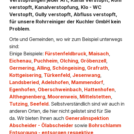
verstopft, Kanalverstopfung, Klo - WC
Verstopft, Gully verstopft, Abfluss verstopft,
für unsere Rohrreiniger der Kuchler GmbH kein
Problem
.
Orte und Gemeinden, wo wir zum Beispiel unterwegs
sind:
Einige Beispiele:
Fürstenfeldbruck
,
Maisach
,
Eichenau
,
Puchheim
,
Olching
,
Gröbenzell
,
Germering
,
Alling
,
Schöngeising
,
Grafrath
,
Kottgeisering
,
Türkenfeld
,
Jesenwang
,
Landsberied
,
Adelshofen
,
Mammendorf
,
Egenhofen
,
Oberschweinbach
,
Hattenhofen
,
Althegnenberg
,
Moorenweis
,
Mittelstetten
,
Tutzing
,
Seefeld
. Selbstverständlich sind wir auch in
anderen Orten, die hier nicht gelistet sind für Sie
da. Wir bieten Ihnen auch
Generalinspektion
Abscheider - Ölabscheider
sowie
Bohrschlamm
Entsorgung - entsorgen respektive