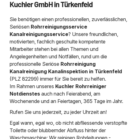
Kuchler GmbH in Türkenfeld
Saugbagger / Luftförderanlage
Entleerung und Reinigung 
Kanalreinigung
Fettabscheider Entleerun
Zertifikate / Bestätigunge
Saugbagger für Tiefbau m
Regenrückhaltebecken
Entsorgung
Kanalinspektion
Sie benötigen einen professionellen, zuverlässlichen,
Saugbagger und Pumpen z
Grubenentleerung und Sa
Heizung / Sanitär
Fermenter-Entleerung
Seriösen
Rohrreinigungsservice
Grubenentleerung
Kanalreinigungsservice
? Unsere freundlichen,
Sickerschacht Reinigung
Regenrückhaltebecken
motivierten, fachlich geschulte kompetente
24h Notdienst
Entschlammung
Tiefbau
Mitarbeiter stehen bei allen Themen und
Abfallzwischenlager
Kosten Preise
Angelegenheiten und Notfällen, rund um die
Trockensaugen von Filtera
Austausch von Biofilterma
etc.
professionelle
Seriöse
Rohrreinigung
Unternehmen
Rohrreinigungsdienst
Kanalreinigung Kanalinspektion in Türkenfeld
Schießstandsanierung -
Weitere Services mit Luft
(PLZ 82299) immer für Sie bereit zu helfen.
Geschosssandfang
Wasserhaltung Umpumpe
Im Rahmen unseres
Kuchler Rohrreiniger
Stellenangebote
Mobile Schlamm-Entwäss
Notdienstes
auch nach Feierabend, am
Dükerreinigung Beckenrei
Wochenende und an Feiertagen, 365 Tage im Jahr.
Kontakt
Rufen Sie uns jederzeit, zu jeder Uhrzeit an!
Egal wann, egal wo, ob nicht abfliessende verstopfte
Toilette oder blubbernder Abfluss hinter der
Waschmaschine: Wir reinigen Rohrleitungen -