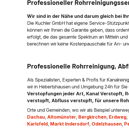
Professioneller Rohrreinigungsse
Wir sind in der Nähe und darum gleich bei Ih
Die Kuchler GmbH hat eigene Service-Stützpunkt
können wir Ihnen die Garantie geben, dass ordentli
erfolgt, die das gesamte Spektrum an Mitteln und
berechnen wir keine Kostenpauschale für An- und A
Professionelle Rohrreinigung, Ab
Als Spezialisten, Experten & Profis für Kanalreini
wir in Hebertshausen und Umgebung 24h für Sie u
Verstopfungen jeder Art, Kanal Verstopft, R
verstopft, Abfluss verstopft, für unsere Ro
Orte und Gemeinden, wo wir als Beispiel unterweg
Dachau
,
Altomünster
,
Bergkirchen
,
Erdweg
,
Karlsfeld
,
Markt Indersdorf
,
Odelzhausen
,
P