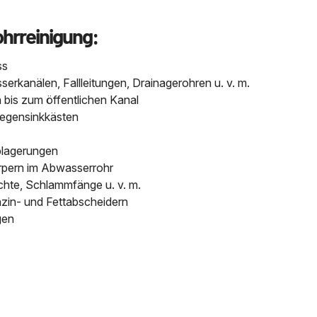
ohrreinigung:
ss
kanälen, Fallleitungen, Drainagerohren u. v. m.
bis zum öffentlichen Kanal
Regensinkkästen
blagerungen
pern im Abwasserrohr
chte, Schlammfänge u. v. m.
nzin- und Fettabscheidern
gen