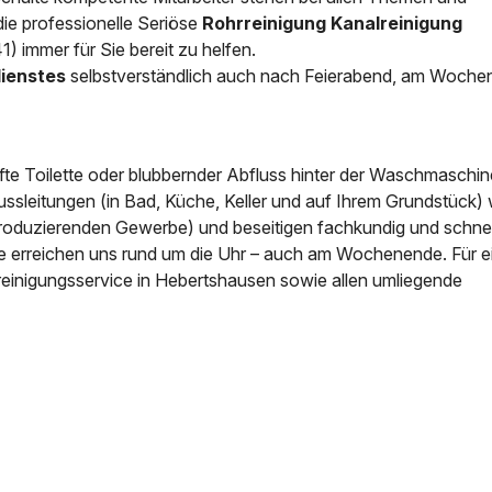
ie professionelle
Seriöse
Rohrreinigung Kanalreinigung
News & Aktuelles
) immer für Sie bereit zu helfen.
Zertifikate / Bestätigu
dienstes
selbstverständlich auch nach Feierabend, am Woch
fte Toilette oder blubbernder Abfluss hinter der Waschmaschin
ussleitungen (in Bad, Küche, Keller und auf Ihrem Grundstück) 
roduzierenden Gewerbe) und beseitigen fachkundig und schnell
ie erreichen uns rund um die Uhr – auch am Wochenende. Für e
reinigungsservice in Hebertshausen sowie allen umliegende