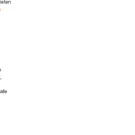
bieten
n
n
,
alle