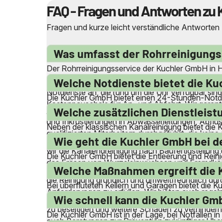
FAQ - Fragen und Antworten zu 
Fragen und kurze leicht verständliche Antworten
Was umfasst der Rohrreinigungs
Der Rohrreinigungsservice der Kuchler GmbH in 
qualifizierten Mitarbeiter beseitigen fachkundig 
Welche Notdienste bietet die Ku
Notdienste an, die rund um die Uhr verfügbar sin
Die Kuchler GmbH bietet einen 24-Stunden-Notdie
Kostenpauschale für An- und Abfahrt. Wir garanti
jederzeit erreichbar, um schnell auf Notfälle wie 
Welche zusätzlichen Dienstleist
und Inkrustierungen in Abwasserleitungen, Abflus
Neben der klassischen Kanalreinigung bietet die
qualifizierten Mitarbeitern durchgeführt, die kei
Grundreinigungen von Schmutz- und Regenwasser
Wie geht die Kuchler GmbH bei d
wir die Kanalendreinigung nach Baufertigstellun
Die Kuchler GmbH bietet die Entleerung und Reini
das Fräsen von Wurzeleinwüchsen und Fremdkörp
fachgerecht und effizient durch, um sicherzust
Welche Maßnahmen ergreift die K
die Reinigung gründlich und umweltfreundlich durc
Bei überfluteten Kellern und Garagen bietet die 
Anforderungen zu erfüllen. Wir bieten auch regel
einsatzbereit, um Wasser und Schlamm aus betro
Wie schnell kann die Kuchler Gm
zu beseitigen und weitere Schäden zu verhindern.
Die Kuchler GmbH ist in der Lage, bei Notfällen 
auch Beratungen zur Prävention zukünftiger Über