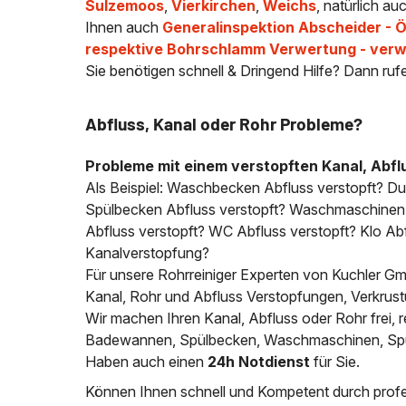
Sulzemoos
,
Vierkirchen
,
Weichs
, natürlich a
Ihnen auch
Generalinspektion Abscheider - 
respektive Bohrschlamm Verwertung - ver
Sie benötigen schnell & Dringend Hilfe? Dann ruf
Abfluss, Kanal oder Rohr Probleme?
Probleme mit einem verstopften Kanal, Abfl
Als Beispiel: Waschbecken Abfluss verstopft? D
Spülbecken Abfluss verstopft? Waschmaschinen A
Abfluss verstopft? WC Abfluss verstopft? Klo Abfl
Kanalverstopfung?
Für unsere Rohrreiniger Experten von Kuchler Gmb
Kanal, Rohr und Abfluss Verstopfungen, Verkrus
Wir machen Ihren Kanal, Abfluss oder Rohr frei
Badewannen, Spülbecken, Waschmaschinen, Spülm
Haben auch einen
24h Notdienst
für Sie.
Können Ihnen schnell und Kompetent durch profes