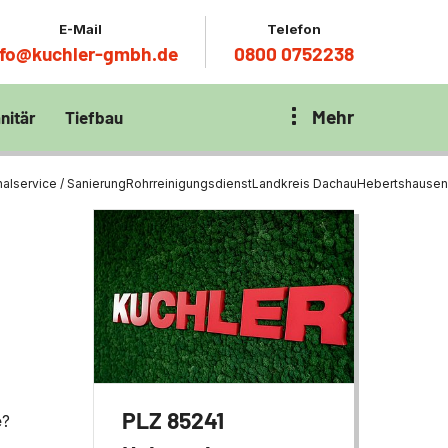
E-Mail
Telefon
nfo@kuchler-gmbh.de
0800 0752238
Mehr
nitär
Tiefbau
on Klärbecken
nitär
en per
alservice / Sanierung
Rohrreinigungsdienst
Landkreis Dachau
Hebertshausen
en Zentrum München
wässerung
ür Tiefbau
ltebecken
ng
ces mit
chnik
t
PLZ 85241
e
?