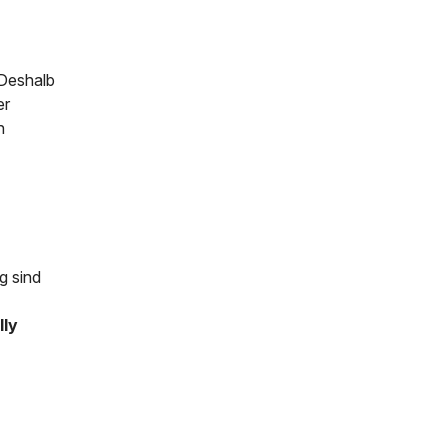
 Deshalb
er
h
g sind
lly