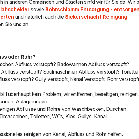
uch in anderen Gemeinden und Städten sinfd wir für Sie da. Wir 
Ölabscheider
sowie
Bohrschlamm Entsorgung - entsorge
werten
und natürlich auch die
Sickerschacht Reinigung
.
en Sie uns an.
uss oder Rohr?
uschen Abfluss verstopft? Badewannen Abfluss verstopft?
bfluss verstopft? Spülmaschinen Abfluss verstopft? Toilette
uss verstopft? Gully verstopft, Kanal Verstopft, Rohr verstopft
H überhaupt kein Problem, wir entfernen, beseitigen, reinigen 
tungen, Ablagerungen.
, reinigen Abflüsse und Rohre von Waschbecken, Duschen,
aschinen, Toiletten, WCs, Klos, Gullys, Kanal.
sionelles reinigen von Kanal, Abfluss und Rohr helfen.