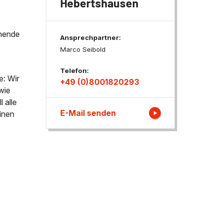
Hebertshausen
ngen
enende
Ansprechpartner:
Marco Seibold
Telefon:
e: Wir
+49 (0)8001820293
wie
 alle
E-Mail senden
inen