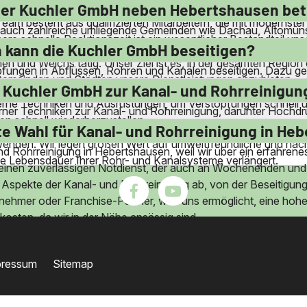
 an Wochenenden und Feiertagen. Wir garantieren eine schnell
er Kuchler GmbH neben Hebertshausen bet
 besteht aus qualifizierten Mitarbeitern, die mit modernster 
auch zahlreiche umliegende Gemeinden wie Dachau, Altomüns
ere schnelle Reaktionszeit ist ein wesentlicher Bestandteil un
-Tandern, Karlsfeld, Markt Indersdorf, Odelzhausen, Petersha
 kann die Kuchler GmbH beseitigen?
und Weichs tätig. Unser Ziel ist es, in der gesamten Region 
pfungen in Abflüssen, Rohren und Kanälen beseitigen. Dazu ge
en Gemeinden und Städten unsere Dienstleistungen anzubieten.
en und Spülmaschinen. Wir sind auch in der Lage, Verstopfu
 Kuchler GmbH zur Kanal- und Rohrreinigun
rne Techniken und Ausrüstungen, um Verstopfungen schnell und e
ner Techniken zur Kanal- und Rohrreinigung, darunter Hochdr
en schnell wiederherzustellen.
emdkörper im Abwasserrohr zu entfernen. Unsere Mitarbeiter si
e Wahl für Kanal- und Rohrreinigung in He
nden. Wir legen großen Wert auf umweltfreundliche und nachha
d Rohrreinigung in Hebertshausen, weil wir über ein erfahrenes
die Lebensdauer Ihrer Rohr- und Kanalsysteme verlängert.
en einen zuverlässigen Notdienst, der auch an Wochenenden und 
 Aspekte der Kanal- und Rohrreinigung ab, von der Beseitigun
ehmer oder Franchise-Partner, was uns ermöglicht, eine hohe Q
osten, da wir in der Nähe ansässig sind.
pressum
Sitemap