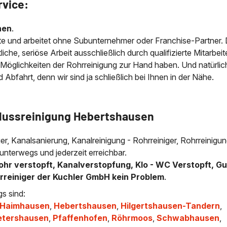
rvice:
nen
.
e und arbeitet ohne Subunternehmer oder Franchise-Partner.
che, seriöse Arbeit ausschließlich durch qualifizierte Mitarbeit
 Möglichkeiten der Rohrreinigung zur Hand haben. Und natürlic
bfahrt, denn wir sind ja schließlich bei Ihnen in der Nähe.
flussreinigung Hebertshausen
ger, Kanalsanierung, Kanalreinigung - Rohrreiniger, Rohrreinigun
nterwegs und jederzeit erreichbar.
ohr verstopft, Kanalverstopfung, Klo - WC Verstopft, Gu
hrreiniger der Kuchler GmbH kein Problem
.
s sind:
Haimhausen
,
Hebertshausen
,
Hilgertshausen-Tandern
,
etershausen
,
Pfaffenhofen
,
Röhrmoos
,
Schwabhausen
,