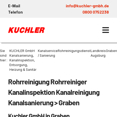
info@kuchler-gmbh.de
E-Mail
0800 0752238
Telefon
Sie
KUCHLER GmbH
Kanalservice
Rohrreinigungsdienst
Landkreis
Graben
sind
Kanalsanierung,
/ Sanierung
Augsburg
hier :
Kanalinspektion,
Entsorgung,
Kanalservice / Sanierung
Heizung & Sanitär
Kanalsanierung
Entsorgung und Verwertun
Entleerung Entsorgung Öl
Heizung / Sanitär
KUCHLER GRUPPE
Rohrreinigung Rohrreiniger
Bohrschlamm
Entsorgung
Be- und Entkiesen von Fl
Großprofilsanierung
Wartung und Vollservice
Wärmepumpen Zentrum M
Nachhaltigkeit & Umwelt
Kanalinspektion Kanalreinigung
Entsorgung von Kühlschmi
Entleerung von Klärbecke
Schachtsanierung
Prüfung & Generalinspekt
Brückenentwässerung
Referenzen
Kanalsanierung > Graben
Faultürmen per Saugbagg
Abscheider
Chemisch physikalische
Behandlungsanlage
GFK - Schachtliner
Sanierung von Abscheide
News & Aktuelles
Entleerung und Aussaugen
Kuchler GmbH in Graben