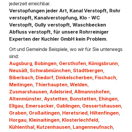
jederzeit erreichbar.
Verstopfungen jeder Art, Kanal Verstopft, Rohr
verstopft, Kanalverstopfung, Klo - WC
Verstopft, Gully verstopft, Waschbecken
Abfluss verstopft, für unsere Rohrreiniger
Experten der Kuchler GmbH kein Problem
.
Ort und Gemeinde Beispiele, wo wir für Sie unterwegs
sind:
Augsburg
,
Bobingen
,
Gersthofen
,
Königsbrunn
,
Neusäß
,
Schwabmünchen
,
Stadtbergen
,
Biberbach
,
Diedorf
,
Dinkelscherben
,
Fischach
,
Meitingen
,
Thierhaupten
,
Welden
,
Zusmarshausen
,
Adelsried
,
Allmannshofen
,
Altenmünster
,
Aystetten
,
Bonstetten
,
Ehingen
,
Ellgau
,
Emersacker
,
Gablingen
,
Gessertshausen
,
Graben
,
Großaitingen
,
Heretsried
,
Hiltenfingen
,
Horgau
,
Kleinaitingen
,
Klosterlechfeld
,
Kühlenthal
,
Kutzenhausen
,
Langenneufnach
,