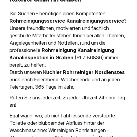
Saugbagger / Luftförderanlage
Entleerung und Reinigung 
Kanalreinigung
Fettabscheider Entleerun
Zertifikate / Bestätigunge
Saugbagger für Tiefbau m
Regenrückhaltebecken
Entsorgung
Sie Suchen - benötigen einen Kompetenten
Kanalinspektion
Saugbagger und Pumpen z
Rohrreinigungsservice Kanalreinigungsservice
?
Grubenentleerung und Sa
Heizung / Sanitär
Fermenter-Entleerung
Unsere freundlichen, motivierten und fachlich
Grubenentleerung
geschulte Mitarbeiter stehen Ihnen bei allen Themen,
Sickerschacht Reinigung
Regenrückhaltebecken
24h Notdienst
Angelegenheiten und Notfällen, rund um die
Entschlammung
Tiefbau
Abfallzwischenlager
professionelle
Rohrreinigung Kanalreinigung
Kosten Preise
Trockensaugen von Filtera
Kanalinspektion in Graben
(PLZ 86836) immer
Austausch von Biofilterma
etc.
bereit, zu helfen.
Unternehmen
Rohrreinigungsdienst
Durch unseren
Kuchler Rohrreiniger Notdienstes
Schießstandsanierung -
Weitere Services mit Luft
auch nach Feierabend, Wochenende und an jeden
Geschosssandfang
Wasserhaltung Umpumpe
Stellenangebote
Feiertagen, 365 Tage im Jahr.
Mobile Schlamm-Entwäss
Dükerreinigung Beckenrei
Rufen Sie uns jederzeit, zu jeder Uhrzeit 24h am Tag
an!
Kontakt
Egal wann, wo, ob nicht abfliessende verstopfte
Toilette oder blubbernder Abfluss hinter der
Waschmaschine: Wir reinigen Rohrleitungen -