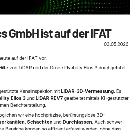
s GmbH ist auf der IFAT
03.05.2026
eute auf der IFAT vor.
Hilfe von LiDAR und der Drone Flyability Elios 3 durchgeführt
estützte Kanalinspektion mit
LiDAR-3D-Vermessung
. Es
ility Elios 3
und
LiDAR REV7
gearbeitet mittels KI-gestützter
men Berichterstellung.
glichen wir eine hochpräzise, berührungslose 3D-
erkanälen
,
Schächten
und
Durchlässen
. Auch schwer
che Bereiche können so effizient erfasst werden, ohne dass