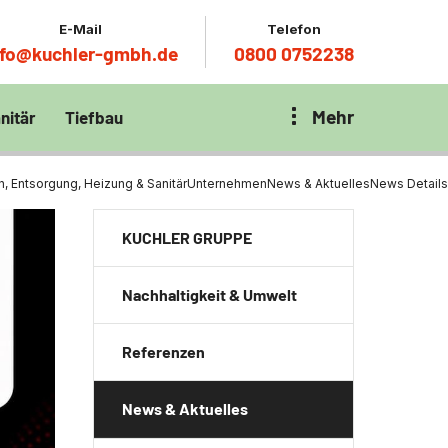
E-Mail
Telefon
nfo@kuchler-gmbh.de
0800 0752238
Mehr
nitär
Tiefbau
on Klärbecken
nitär
en per
 Entsorgung, Heizung & Sanitär
Unternehmen
News & Aktuelles
News Details
en Zentrum München
wässerung
KUCHLER GRUPPE
ür Tiefbau
Nachhaltigkeit & Umwelt
ltebecken
ng
Referenzen
ces mit
chnik
t
News & Aktuelles