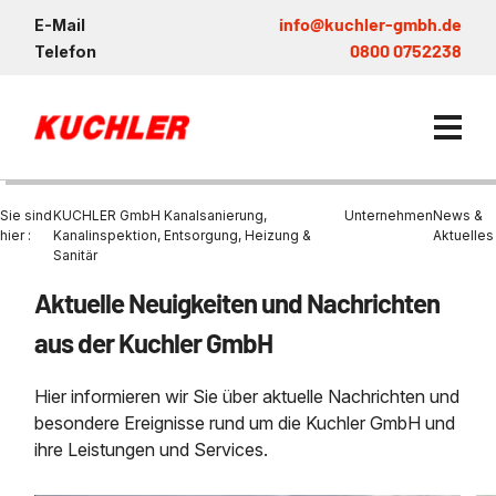
info@kuchler-gmbh.de
E-Mail
0800 0752238
Telefon
Sie sind
KUCHLER GmbH Kanalsanierung,
Unternehmen
News &
hier :
Kanalinspektion, Entsorgung, Heizung &
Aktuelles
Sanitär
Kanalservice / Sanierung
Aktuelle Neuigkeiten und Nachrichten
Kanalsanierung
Entsorgung und Verwertun
Entleerung Entsorgung Öl
Heizung / Sanitär
KUCHLER GRUPPE
aus der Kuchler GmbH
Bohrschlamm
Entsorgung
Be- und Entkiesen von Fl
Großprofilsanierung
Wartung und Vollservice
Wärmepumpen Zentrum M
Nachhaltigkeit & Umwelt
Hier informieren wir Sie über aktuelle Nachrichten und
Entsorgung von Kühlschmi
Entleerung von Klärbecke
besondere Ereignisse rund um die Kuchler GmbH und
Schachtsanierung
Prüfung & Generalinspekt
Brückenentwässerung
Referenzen
Faultürmen per Saugbagg
Abscheider
Chemisch physikalische
ihre Leistungen und Services.
Behandlungsanlage
GFK - Schachtliner
Sanierung von Abscheide
News & Aktuelles
Entleerung und Aussaugen