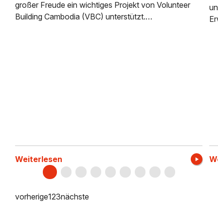
großer Freude ein wichtiges Projekt von Volunteer
un
Building Cambodia (VBC) unterstützt.…
Er
Weiterlesen
We
vorherige
1
2
3
nächste