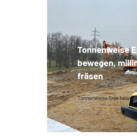
Tonnenweise E
bewegen, mill
fräsen
Tonnenweise Erde bewegen