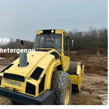
rde
imetergenau
, millimetergenau fräsen