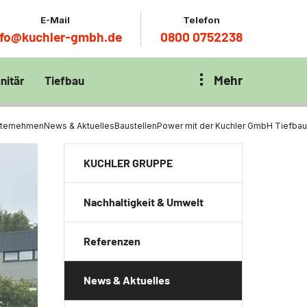
E-Mail
Telefon
nfo@kuchler-gmbh.de
0800 0752238
Mehr
nitär
Tiefbau
on Klärbecken
nitär
en per
ternehmen
News & Aktuelles
BaustellenPower mit der Kuchler GmbH Tiefbau
en Zentrum München
wässerung
KUCHLER GRUPPE
ür Tiefbau
Nachhaltigkeit & Umwelt
ltebecken
ng
Referenzen
ces mit
chnik
t
News & Aktuelles