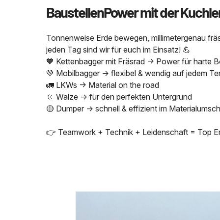
BaustellenPower mit der Kuchl
Tonnenweise Erde bewegen, millimetergenau fräse
jeden Tag sind wir für euch im Einsatz! 💪
🧡 Kettenbagger mit Fräsrad → Power für harte 
💚 Mobilbagger → flexibel & wendig auf jedem Ter
🚛 LKWs → Material on the road
🔆 Walze → für den perfekten Untergrund
🟡 Dumper → schnell & effizient im Materialumsch
👉 Teamwork + Technik + Leidenschaft = Top Er